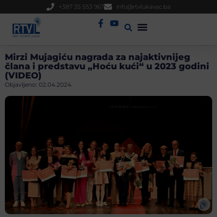
+387 35 553 967
info@rtvlukavac.ba
Radio Uživo
Sjednica Gradskog Vijeća
Mirzi Mujagiću nagrada za najaktivnijeg
člana i predstavu „Hoću kući“ u 2023 godini
(VIDEO)
Objavljeno:
02.04.2024.