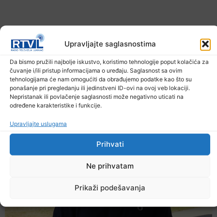
Upravljajte saglasnostima
Da bismo pružili najbolje iskustvo, koristimo tehnologije poput kolačića za
čuvanje i/ili pristup informacijama o uređaju. Saglasnost sa ovim
Upozorenje za narednih sedam dana: Požari
tehnologijama će nam omogućiti da obrađujemo podatke kao što su
prijete Balkanu, u rizičnoj zoni nalazi se i BiH
ponašanje pri pregledanju ili jedinstveni ID-ovi na ovoj veb lokaciji.
6. Augusta 2026.
Nepristanak ili povlačenje saglasnosti može negativno uticati na
određene karakteristike i funkcije.
Upravljajte uslugama
Prihvati
Ne prihvatam
Prikaži podešavanja