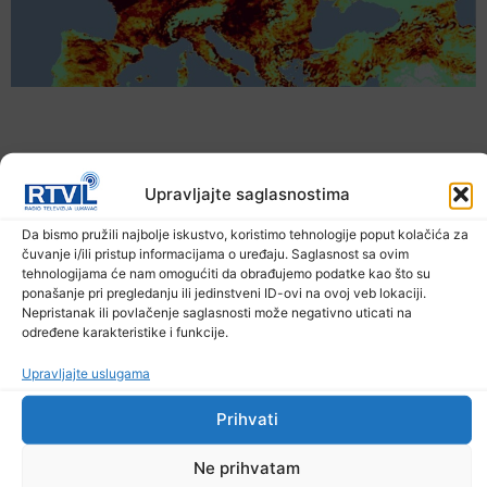
Upravljajte saglasnostima
Da bismo pružili najbolje iskustvo, koristimo tehnologije poput kolačića za
čuvanje i/ili pristup informacijama o uređaju. Saglasnost sa ovim
tehnologijama će nam omogućiti da obrađujemo podatke kao što su
ponašanje pri pregledanju ili jedinstveni ID-ovi na ovoj veb lokaciji.
Nepristanak ili povlačenje saglasnosti može negativno uticati na
određene karakteristike i funkcije.
Upozorenje za narednih sedam dana: Požari
prijete Balkanu, u rizičnoj zoni nalazi se i BiH
Upravljajte uslugama
6. Augusta 2026.
Prihvati
Ne prihvatam