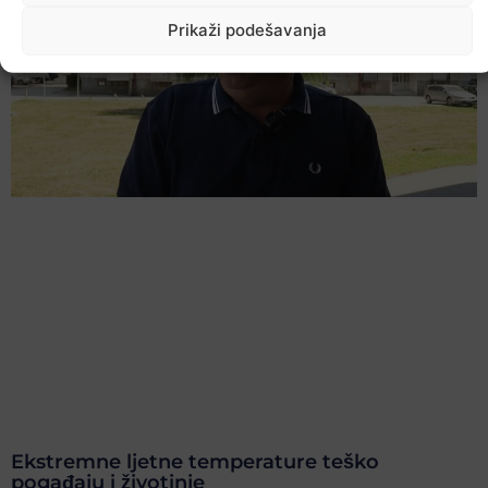
Prikaži podešavanja
Ekstremne ljetne temperature teško
pogađaju i životinje