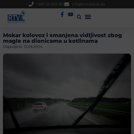
+387 35 553 967
info@rtvlukavac.ba
Radio Uživo
Sjednica Gradskog Vijeća
Mokar kolovoz i smanjena vidljivost zbog
magle na dionicama u kotlinama
Objavljeno:
13.06.2024.