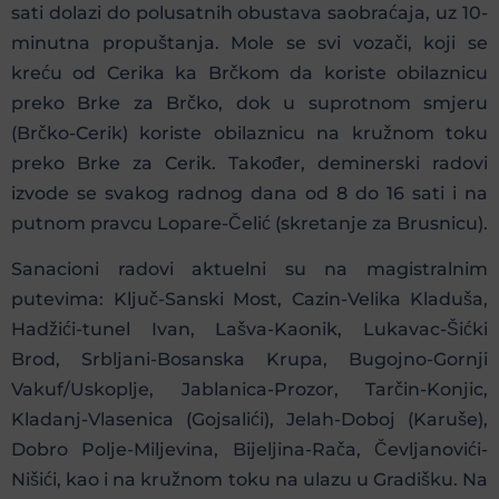
sati dolazi do polusatnih obustava saobraćaja, uz 10-
minutna propuštanja. Mole se svi vozači, koji se
kreću od Cerika ka Brčkom da koriste obilaznicu
preko Brke za Brčko, dok u suprotnom smjeru
(Brčko-Cerik) koriste obilaznicu na kružnom toku
preko Brke za Cerik. Također, deminerski radovi
izvode se svakog radnog dana od 8 do 16 sati i na
putnom pravcu Lopare-Čelić (skretanje za Brusnicu).
Sanacioni radovi aktuelni su na magistralnim
putevima: Ključ-Sanski Most, Cazin-Velika Kladuša,
Hadžići-tunel Ivan, Lašva-Kaonik, Lukavac-Šićki
Brod, Srbljani-Bosanska Krupa, Bugojno-Gornji
Vakuf/Uskoplje, Jablanica-Prozor, Tarčin-Konjic,
Kladanj-Vlasenica (Gojsalići), Jelah-Doboj (Karuše),
Dobro Polje-Miljevina, Bijeljina-Rača, Čevljanovići-
Nišići, kao i na kružnom toku na ulazu u Gradišku. Na