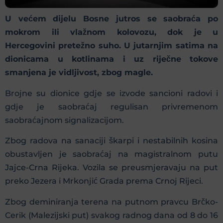
U većem dijelu Bosne jutros se saobraća po
mokrom ili vlažnom kolovozu, dok je u
Hercegovini pretežno suho. U jutarnjim satima na
dionicama u kotlinama i uz riječne tokove
smanjena je vidljivost, zbog magle.
Brojne su dionice gdje se izvode sancioni radovi i
gdje je saobraćaj regulisan privremenom
saobraćajnom signalizacijom.
Zbog radova na sanaciji škarpi i nestabilnih kosina
obustavljen je saobraćaj na magistralnom putu
Jajce-Crna Rijeka. Vozila se preusmjeravaju na put
preko Jezera i Mrkonjić Grada prema Crnoj Rijeci.
Zbog deminiranja terena na putnom pravcu Brčko-
Cerik (Malezijski put) svakog radnog dana od 8 do 16