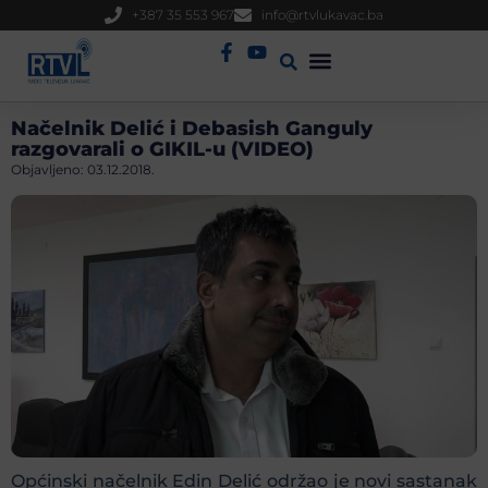
+387 35 553 967
info@rtvlukavac.ba
Radio Uživo
Sjednica Gradskog Vijeća
Načelnik Delić i Debasish Ganguly
razgovarali o GIKIL-u (VIDEO)
Objavljeno:
03.12.2018.
Općinski načelnik Edin Delić održao je novi sastanak