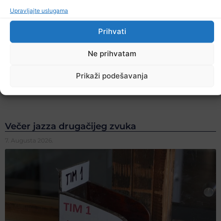
Upravljajte uslugama
Prihvati
Ne prihvatam
Prikaži podešavanja
Večer jazza drugačijeg zvuka
7. Augusta 2026.