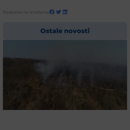
Podijelite na mrežama
Ostale novosti