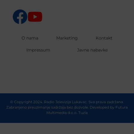
O nama
Marketing
Kontakt
Impressum
Javne nabavke
© Copyright 2024. Radio Televizija Lukavac. Sva prava zadržana.
Zabranjeno preuzimanje sadržaja bez dozvole. Developed by
Futura
Multimedia d.o.o. Tuzla