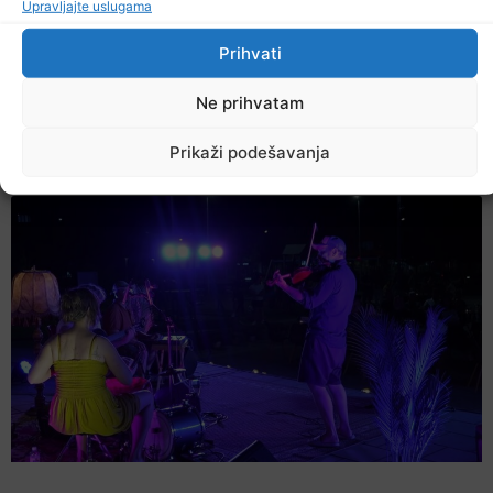
Upravljajte uslugama
Prihvati
Ne prihvatam
U TK povećan broj požara
Prikaži podešavanja
7. Augusta 2026.