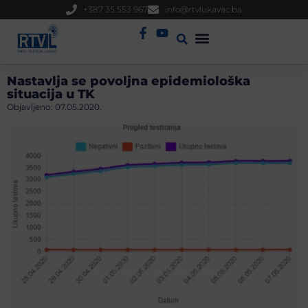
+387 35 553 967
info@rtvlukavac.ba
Radio Uživo
Sjednica Gradskog Vijeća
Nastavlja se povoljna epidemiološka
situacija u TK
Objavljeno:
07.05.2020.