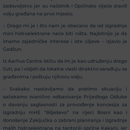
zadovoljstvo jer su načelnik i Općinsko vijeće stavili
volju građana na prvo mjesto.
– Drago mi je i što nam je obećano da od izgradnje
mini hidroelektrane neće biti ništa. Najbitnije je da
imamo zajedničke interese i iste ciljeve – izjavio je
Gadžun.
Iz Aarhus Centra ističu da im je kao udruženju drago
čuti, pa i vidjeti da lokalne vlasti direktno sarađuju sa
građanima i poštuju njihovu volju.
– Svakako nastavljamo da pratimo situaciju i
sačekamo zvanično odbacivanje Prijedloga Odluke
o davanju saglasnosti za provođenje koncesija za
izgradnju mHE “Bilješevo” na rijeci Bosni kao i
donošenje Zaključka o zabrani planiranja i izgradnje
malih hidroelektrana na teritoriji općine Kakanj, jer