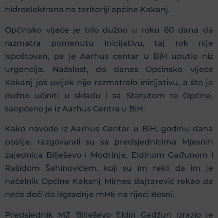
hidroelektrana na teritoriji općine Kakanj.
Općinsko vijeće je bilo dužno u roku 60 dana da
razmatra pomenutu Inicijativu, taj rok nije
ispoštovan, pa je Aarhus centar u BiH uputio niz
urgencija. Nažalost, do danas Općinsko vijeće
Kakanj još uvijek nije razmatralo inicijativu, a što je
dužno učiniti u skladu i sa Statutom te Općine,
saopćeno je iz Aarhus Centra u BiH.
Kako navode iz Aarhus Centar u BiH, godinu dana
poslije, razgovarali su sa predsjednicima Mjesnih
zajednica Bilješevo i Modrinje, Eldinom Gađunom i
Rašidom Šahinovićem, koji su im rekli da im je
načelnik Općine Kakanj Mirnes Bajtarević rekao da
neće doći do izgradnje mHE na rijeci Bosni.
Predsjednik MZ Bilješevo Eldin Gadžun izrazio je