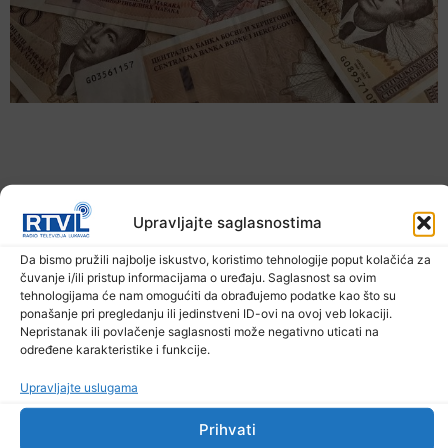
Upravljajte saglasnostima
Da bismo pružili najbolje iskustvo, koristimo tehnologije poput kolačića za
čuvanje i/ili pristup informacijama o uređaju. Saglasnost sa ovim
tehnologijama će nam omogućiti da obrađujemo podatke kao što su
ponašanje pri pregledanju ili jedinstveni ID-ovi na ovoj veb lokaciji.
Nepristanak ili povlačenje saglasnosti može negativno uticati na
Danas počela isplata uvećanih penzija
određene karakteristike i funkcije.
5. Augusta 2026.
Upravljajte uslugama
Prihvati