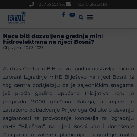
+387 35 553 967
info@rtvlukavac.ba
Radio Uživo
Sjednica Gradskog Vijeća
Neće biti dozvoljena gradnja mini
hidroelektrana na rijeci Bosni?
Objavljeno:
10.03.2023.
Aarhus Centar u BiH u ovoj godini nastavlja priču o
zabrani izgradnje mHE Bilješevo na rijeci Bosni. Iz
tog centra podsjećaju da je zajedničkim snagama
još prošle godine upućena Inicijativa koju je
potpisalo 2.000 građana Kaknja, a kojom je
zatraženo odbacivanje Prijedloga Odluke o davanju
saglasnosti za provođenje koncesija za izgradnju
mHE “Bilješevo” na rijeci Bosni kao i donošenje
Zaključka o zabrani planiranja i izgradnje malih