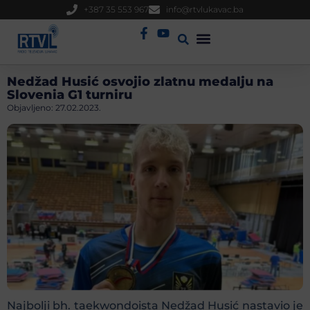
+387 35 553 967
info@rtvlukavac.ba
Radio Uživo
Sjednica Gradskog Vijeća
Nedžad Husić osvojio zlatnu medalju na
Slovenia G1 turniru
Objavljeno:
27.02.2023.
Najbolji bh. taekwondoista Nedžad Husić nastavio je