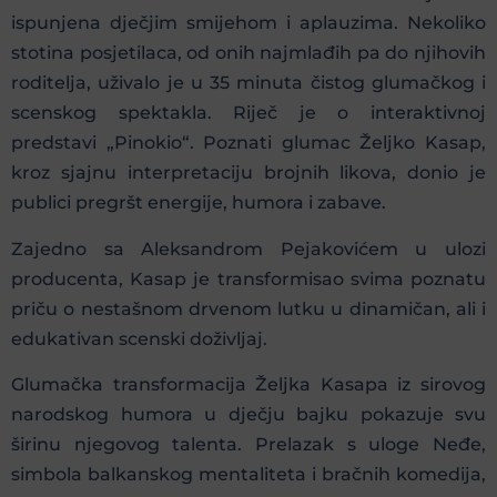
ispunjena dječjim smijehom i aplauzima. Nekoliko
stotina posjetilaca, od onih najmlađih pa do njihovih
roditelja, uživalo je u 35 minuta čistog glumačkog i
scenskog spektakla. Riječ je o interaktivnoj
predstavi „Pinokio“. Poznati glumac Željko Kasap,
kroz sjajnu interpretaciju brojnih likova, donio je
publici pregršt energije, humora i zabave.
Zajedno sa Aleksandrom Pejakovićem u ulozi
producenta, Kasap je transformisao svima poznatu
priču o nestašnom drvenom lutku u dinamičan, ali i
edukativan scenski doživljaj.
Glumačka transformacija Željka Kasapa iz sirovog
narodskog humora u dječju bajku pokazuje svu
širinu njegovog talenta. Prelazak s uloge Neđe,
simbola balkanskog mentaliteta i bračnih komedija,