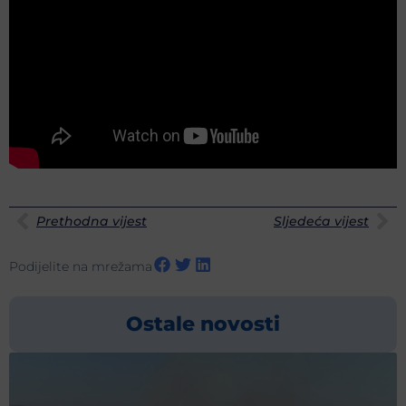
Prethodna vijest
Sljedeća vijest
Podijelite na mrežama
Ostale novosti