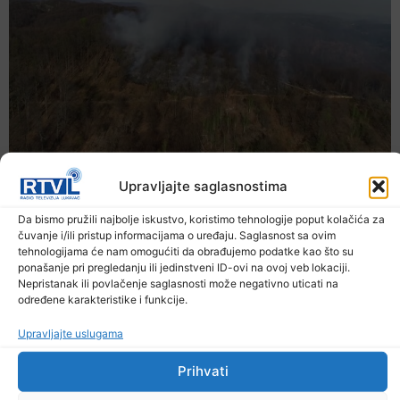
Upravljajte saglasnostima
Da bismo pružili najbolje iskustvo, koristimo tehnologije poput kolačića za
čuvanje i/ili pristup informacijama o uređaju. Saglasnost sa ovim
tehnologijama će nam omogućiti da obrađujemo podatke kao što su
ponašanje pri pregledanju ili jedinstveni ID-ovi na ovoj veb lokaciji.
Nepristanak ili povlačenje saglasnosti može negativno uticati na
određene karakteristike i funkcije.
Upravljajte uslugama
Prihvati
U TK povećan broj požara