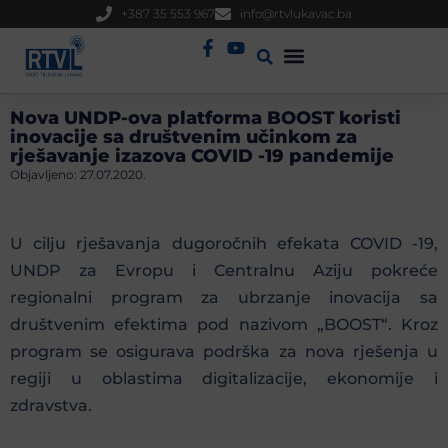
+387 35 553 967
info@rtvlukavac.ba
Radio Uživo
Sjednica Gradskog Vijeća
Nova UNDP-ova platforma BOOST koristi
inovacije sa društvenim učinkom za
rješavanje izazova COVID -19 pandemije
Objavljeno:
27.07.2020.
U cilju rješavanja dugoročnih efekata COVID -19,
UNDP za Evropu i Centralnu Aziju pokreće
regionalni program za ubrzanje inovacija sa
društvenim efektima pod nazivom „BOOST“. Kroz
program se osigurava podrška za nova rješenja u
regiji u oblastima digitalizacije, ekonomije i
zdravstva.