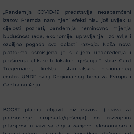
„Pandemija COVID-19 predstavlja nezapamćeni
izazov. Premda nam njeni efekti nisu još uvijek u
cijelosti poznati, pandemija neminovno mijenja
budućnost rada, ekonomije, upravljanja i zdravlja i
ozbiljno pogađa sve oblasti razvoja. Naša nova
platforma osmišljena je s ciljem unapređenja i
proširenja efikasnih lokalnih rješenja,“ ističe Gerd
Trogemann, direktor istanbulskog regionalnog
centra UNDP-ovog Regionalnog biroa za Evropu i
Centralnu Aziju.
BOOST planira objaviti niz izazova (poziva za
podnošenje projekata/rješenja) po razvojnim
pitanjima u vezi sa digitalizacijom, ekonomijom i
blagostanjem, uz poziv za inovativna rješenja od