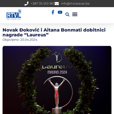
+387 35 553 967
info@rtvlukavac.ba
Radio Uživo
Sjednica Gradskog Vijeća
Novak Đoković i Aitana Bonmati dobitnici
nagrade “Laureus”
Objavljeno:
23.04.2024.