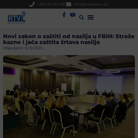
+387 35 553 967
info@rtvlukavac.ba
Radio Uživo
Sjednica Gradskog Vijeća
Novi zakon o zaštiti od nasilja u FBiH: Strože
kazne i jača zaštita žrtava nasilja
Objavljeno:
15.10.2025.