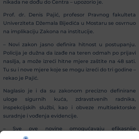
nikada ne dođu do Centra – upozorio je.
Prof. dr. Denis Pajić, profesor Pravnog fakulteta
Univerziteta Džemala Bijedića u Mostaru se osvrnuo
na implikaciju Zakona na institucije.
– Novi zakon jasno definira hitnost u postupanju.
Policija je dužna da izađe na teren odmah po prijavi
nasilja, a može izreći hitne mjere zaštite na 48 sati.
Tu su i nove mjere koje se mogu izreći do tri godine –
rekao je Pajić.
Naglasio je i da su zakonom precizno definirane
uloge sigurnih kuća, zdravstvenih radnika,
inspekcijskih službi, kao i obveze multisektorske
suradnje i vođenja evidencije.
– Sve ove novine omogućavaju efikasnije
procesuiranje počinitelja i kvalitetniju zaštitu žrtava