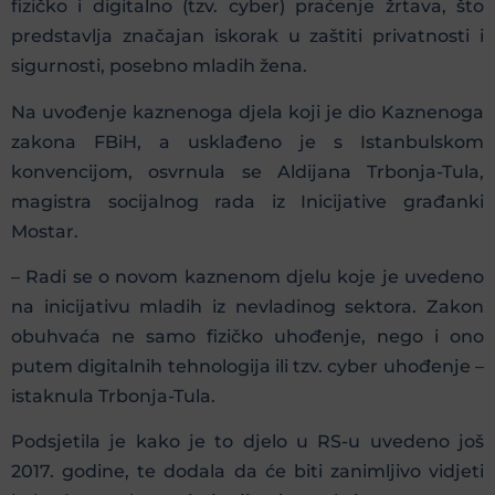
fizičko i digitalno (tzv. cyber) praćenje žrtava, što
predstavlja značajan iskorak u zaštiti privatnosti i
sigurnosti, posebno mladih žena.
Na uvođenje kaznenoga djela koji je dio Kaznenoga
zakona FBiH, a usklađeno je s Istanbulskom
konvencijom, osvrnula se Aldijana Trbonja-Tula,
magistra socijalnog rada iz Inicijative građanki
Mostar.
– Radi se o novom kaznenom djelu koje je uvedeno
na inicijativu mladih iz nevladinog sektora. Zakon
obuhvaća ne samo fizičko uhođenje, nego i ono
putem digitalnih tehnologija ili tzv. cyber uhođenje –
istaknula Trbonja-Tula.
Podsjetila je kako je to djelo u RS-u uvedeno još
2017. godine, te dodala da će biti zanimljivo vidjeti