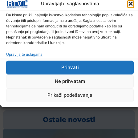
Upravljajte saglasnostima
– zaključio je profesor Pajić.
Da bismo pružili najbolje iskustvo, koristimo tehnologije poput kolačića za
Događaj je okupio predstavnike institucija,
čuvanje i/ili pristup informacijama o uređaju. Saglasnost sa ovim
tehnologijama će nam omogućiti da obrađujemo podatke kao što su
stručnjake i predstavnike civilnog društva, s ciljem
ponašanje pri pregledanju ili jedinstveni ID-ovi na ovoj veb lokaciji.
informiranja javnosti o novim zakonskim okvirima,
Nepristanak ili povlačenje saglasnosti može negativno uticati na
određene karakteristike i funkcije.
kao i otvaranja prostora za dijalog i razmjenu
iskustava u borbi protiv nasilja.
Upravljajte uslugama
Izvor: Fena/federalna.ba
Prihvati
Ne prihvatam
Prethodna vijest
Sljedeća vijest
Prikaži podešavanja
Podijelite na mrežama
Ostale novosti