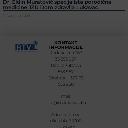
Dr. Eldin Muratović specijalista porodične
medicine JZU Dom zdravlja Lukavac
7. Augusta 2026.
KONTAKT
INFORMACIJE
Redakcija: +387
35 553 987
Radio: +387 35
553 967
Direktor: +387 35
553 988
mail:
info@rtvlukavac.ba
Adresa: Titova
ulica bb, 75300
Lukavac