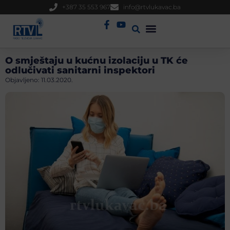
+387 35 553 967
info@rtvlukavac.ba
Radio Uživo
Sjednica Gradskog Vijeća
O smještaju u kućnu izolaciju u TK će
odlučivati sanitarni inspektori
Objavljeno:
11.03.2020.