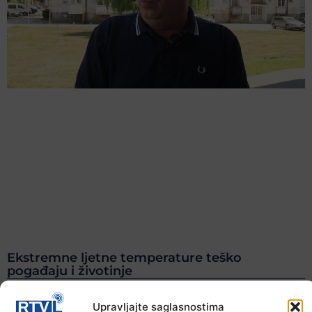
Ekstremne ljetne temperature teško
pogađaju i životinje
6. Augusta 2026.
Upravljajte saglasnostima