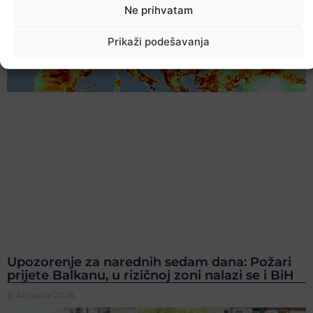
Ne prihvatam
Prikaži podešavanja
Upozorenje za narednih sedam dana: Požari
prijete Balkanu, u rizičnoj zoni nalazi se i BiH
6. Augusta 2026.