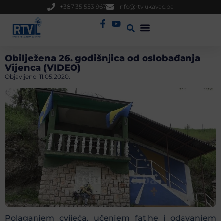
+387 35 553 967
info@rtvlukavac.ba
Radio Uživo
Sjednica Gradskog Vijeća
Obilježena 26. godišnjica od oslobađanja
Vijenca (VIDEO)
Objavljeno:
11.05.2020.
Polaganjem cvijeća, učenjem fatihe i odavanjem