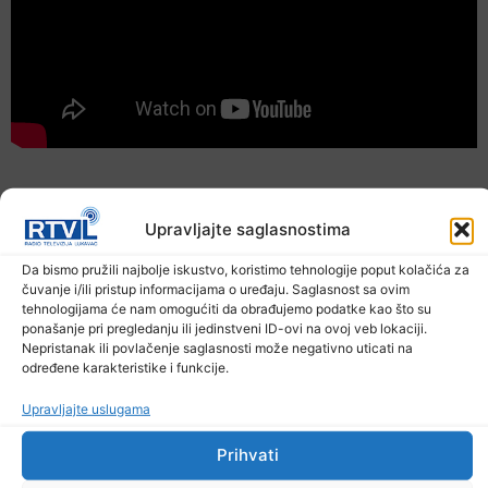
Prethodna vijest
Sljedeća vijest
Upravljajte saglasnostima
Podijelite na mrežama
Da bismo pružili najbolje iskustvo, koristimo tehnologije poput kolačića za
čuvanje i/ili pristup informacijama o uređaju. Saglasnost sa ovim
tehnologijama će nam omogućiti da obrađujemo podatke kao što su
ponašanje pri pregledanju ili jedinstveni ID-ovi na ovoj veb lokaciji.
Ostale novosti
Nepristanak ili povlačenje saglasnosti može negativno uticati na
određene karakteristike i funkcije.
Upravljajte uslugama
Prihvati