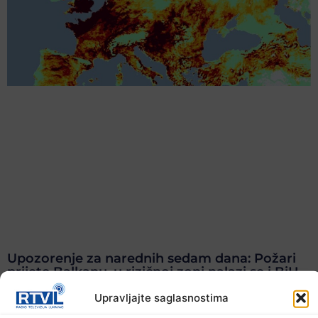
Upozorenje za narednih sedam dana: Požari
prijete Balkanu, u rizičnoj zoni nalazi se i BiH
6. Augusta 2026.
Upravljajte saglasnostima