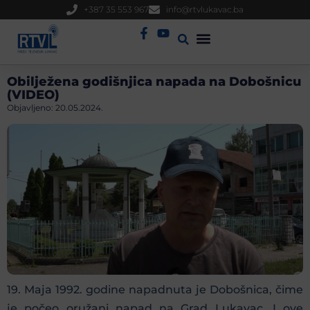
+387 35 553 967
info@rtvlukavac.ba
Radio Uživo
Sjednica Gradskog Vijeća
Obilježena godišnjica napada na Dobošnicu
(VIDEO)
Objavljeno:
20.05.2024.
19. Maja 1992. godine napadnuta je Dobošnica, čime
je počeo oružani napad na Grad Lukavac. I ove