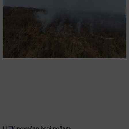
U TK povećan broj požara