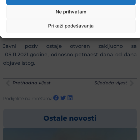
slobode br.1 Opcinsko viiece Lukavac – Komisiji za
Ne prihvatam
pitanje mladih, obrazovanje kulturu i sport iii putem
pisarnice na istu adresu.
Prikaži podešavanja
Javni poziv ostaje otvoren zakljucno sa
05.11.2021.godine, odnosno petnaest dana od dana
objave istog.
Prethodna vijest
Sljedeća vijest
Podijelite na mrežama
Ostale novosti