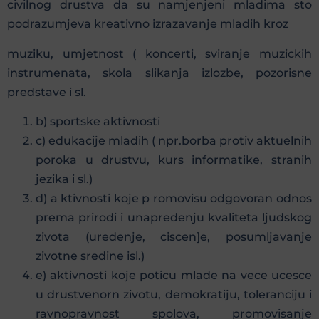
civilnog drustva da su namjenjeni mladima sto
podrazumjeva kreativno izrazavanje mladih kroz
muziku, umjetnost ( koncerti, sviranje muzickih
instrumenata, skola slikanja izlozbe, pozorisne
predstave i sl.
b) sportske aktivnosti
c) edukacije mladih ( npr.borba protiv aktuelnih
poroka u drustvu, kurs informatike, stranih
jezika i sl.)
d) a ktivnosti koje p romovisu odgovoran odnos
prema prirodi i unapredenju kvaliteta ljudskog
zivota (uredenje, ciscen]e, posumljavanje
zivotne sredine isl.)
e) aktivnosti koje poticu mlade na vece ucesce
u drustvenorn zivotu, demokratiju, toleranciju i
ravnopravnost spolova, promovisanje