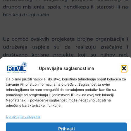
drugog misljenja, spola, hendikepa iii starosti iii na
bilo koji drugi način
Uz pomoć ovakvih projekata brojne organizacije i
udruženja uspjele su da realizuju značajne i
društveno korisne projekte koji su njihov rad,
sredinu, društvo učinili boljim i unaprijedili
Upravljajte saglasnostima
kulturološke, materijalne i društvene aspekte
njihove svakodnevnice.
Da bismo pružili najbolje iskustvo, koristimo tehnologije poput kolačića za
čuvanje i/ili pristup informacijama o uređaju. Saglasnost sa ovim
tehnologijama će nam omogućiti da obrađujemo podatke kao što su
Svim zainteresovanim Javni poziv dostupan je na
ponašanje pri pregledanju ili jedinstveni ID-ovi na ovoj veb lokaciji.
web stranici općine kao i na oglasnoj ploči Šalter
Nepristanak ili povlačenje saglasnosti može negativno uticati na
određene karakteristike i funkcije.
sale.
Upravljajte uslugama
Prijave na javni poziv sa potrebnom
dokumentacijom slati putem poste na adresu: Trg
Prihvati