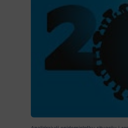
Analizirajući epidemiološku situaciju i 