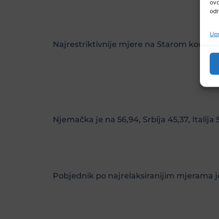
ovo
odr
Upr
Najrestriktivnije mjere na Starom kontintentu
Njemačka je na 56,94, Srbija 45,37, Italija
Pobjednik po najrelaksiranijim mjerama je Bj