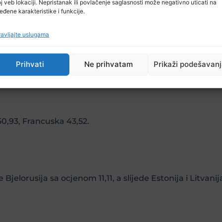
j veb lokaciji. Nepristanak ili povlačenje saglasnosti može negativno uticati na
eđene karakteristike i funkcije.
avljajte uslugama
 donosile su vlade u Španiji (62,5), Velikoj Britaniji (65,2
Prihvati
Ne prihvatam
Prikaži podešavan
 50,93, Francuska 43,52.
elorusija sa ocjenom 11,11, a slijede Estonija i Litvanija