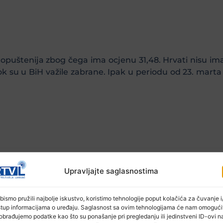
opuštenija zbog čega ima ocjenu 31,48. Hrvati nisu imali
ok su u BiH važile zabrane. Ipak u periodu od 23. marta 
 rukovođenja krizom u pandemiji u periodu od 4. april
Upravljajte saglasnostima
iji” period u toj skandinavskoj državi. Trenutno su na ska
bismo pružili najbolje iskustvo, koristimo tehnologije poput kolačića za čuvanje i/
stup informacijama o uređaju. Saglasnost sa ovim tehnologijama će nam omogući
obrađujemo podatke kao što su ponašanje pri pregledanju ili jedinstveni ID-ovi n