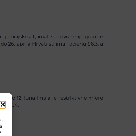
 policijski sat, imali su otvorenije granice
do 26. aprila Hrvati su imali ocjenu 96,3, a
a do 12. juna imala je restriktivne mjere
li 37,04.
ili
ti
a