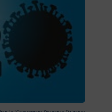
kreiran je “Government Response Strigency