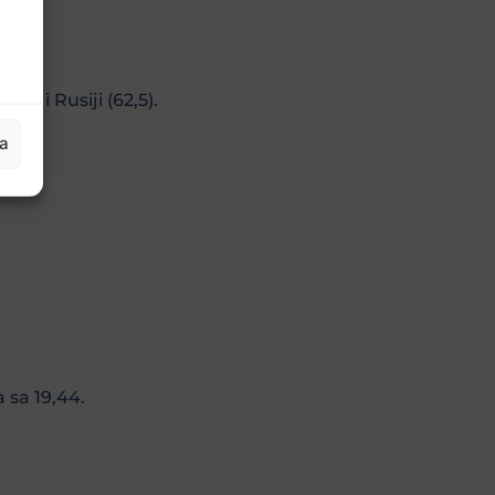
8) i Rusiji (62,5).
ja
 sa 19,44.