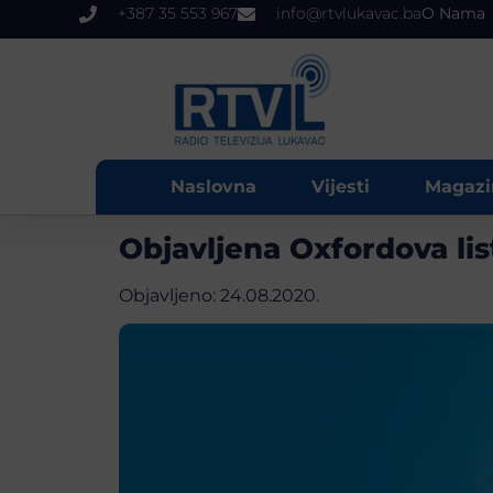
+387 35 553 967
info@rtvlukavac.ba
O Nama
Naslovna
Vijesti
Magazi
Objavljena Oxfordova lis
Objavljeno:
24.08.2020.