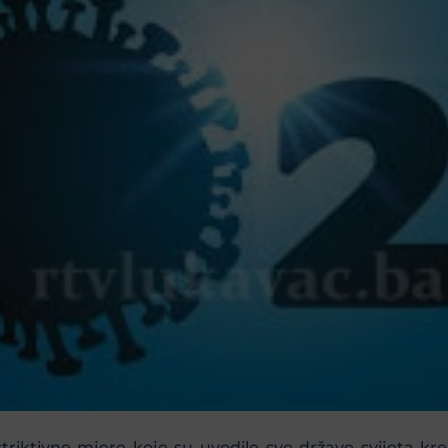
restriktivne mjere koje su uvodile sve države svijeta 