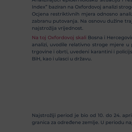
Index” baziran na Oxfordovoj analizi stro
Ocjena restriktivnih mjera odnosno analiz
zabranu putovanja. Na osnovu dužine traja
najstrožija vrijednost.
Na toj Oxfordovoj skali
Bosna i Hercegovi
analizi, uvodile relativno stroge mjere u 
trgovine i obrti, uvedeni karantini i polic
BiH, kao i ulasci u državu.
Najstrožiji period je bio od 10. do 24. a
granica za određene zemlje. U periodu najr