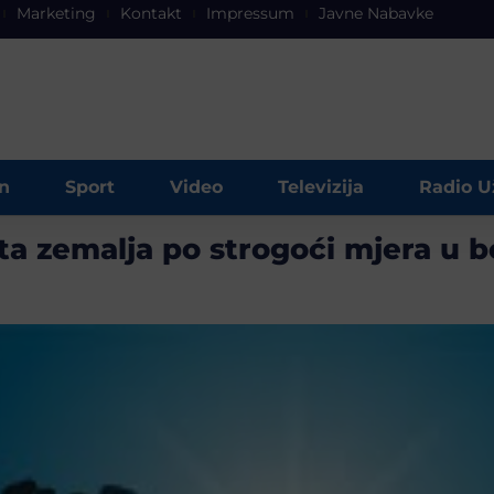
Marketing
Kontakt
Impressum
Javne Nabavke
n
Sport
Video
Televizija
Radio U
ta zemalja po strogoći mjera u b