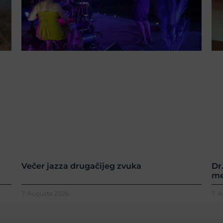
Večer jazza drugačijeg zvuka
Dr
me
7. Augusta 2026.
7. 