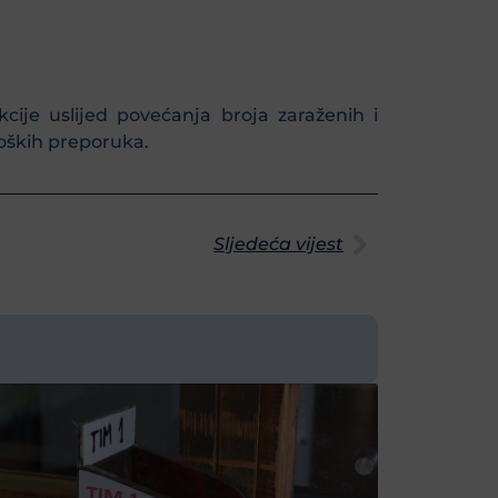
ije uslijed povećanja broja zaraženih i
oških preporuka.
Sljedeća vijest