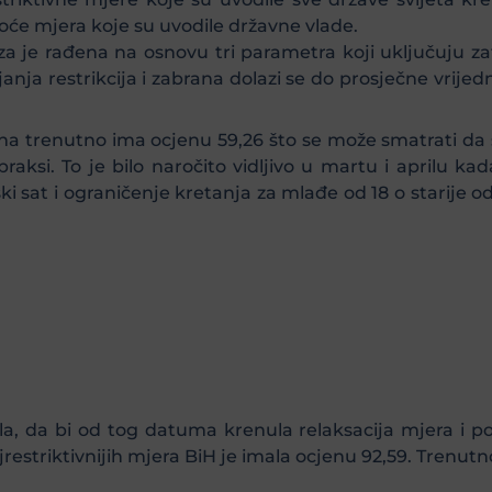
goće mjera koje su uvodile državne vlade.
a je rađena na osnovu tri parametra koji uključuju za
nja restrikcija i zabrana dolazi se do prosječne vrijedn
na trenutno ima ocjenu 59,26 što se može smatrati da s
praksi. To je bilo naročito vidljivo u martu i aprilu k
ijski sat i ograničenje kretanja za mlađe od 18 o starij
prila, da bi od tog datuma krenula relaksacija mjera i
estriktivnijih mjera BiH je imala ocjenu 92,59. Trenutno 