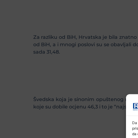
Za razliku od BiH, Hrvatska je bila znatno 
od BiH, a i mnogi poslovi su se obavljali d
sada 31,48.
Švedska koja je sinonim opuštenog načina
koje su dobile ocjenu 46,3 i to je “najstrož
Da 
pri
da 