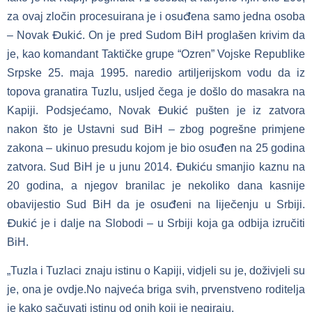
za ovaj zločin procesuirana je i osuđena samo jedna osoba
– Novak Đukić. On je pred Sudom BiH proglašen krivim da
je, kao komandant Taktičke grupe “Ozren” Vojske Republike
Srpske 25. maja 1995. naredio artiljerijskom vodu da iz
topova granatira Tuzlu, usljed čega je došlo do masakra na
Kapiji. Podsjećamo, Novak Đukić pušten je iz zatvora
nakon što je Ustavni sud BiH – zbog pogrešne primjene
zakona – ukinuo presudu kojom je bio osuđen na 25 godina
zatvora. Sud BiH je u junu 2014. Đukiću smanjio kaznu na
20 godina, a njegov branilac je nekoliko dana kasnije
obavijestio Sud BiH da je osuđeni na liječenju u Srbiji.
Đukić je i dalje na Slobodi – u Srbiji koja ga odbija izručiti
BiH.
„Tuzla i Tuzlaci znaju istinu o Kapiji, vidjeli su je, doživjeli su
je, ona je ovdje.No najveća briga svih, prvenstveno roditelja
je kako sačuvati istinu od onih koji je negiraju.