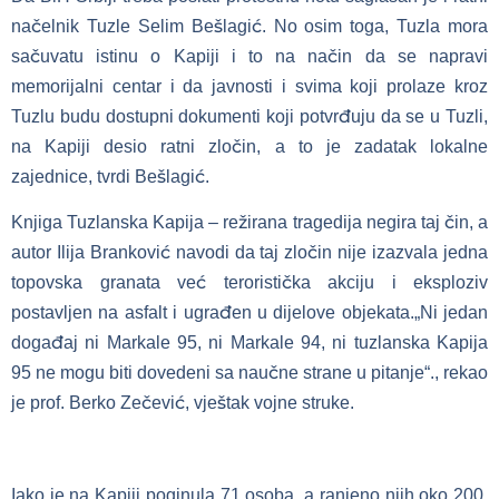
načelnik Tuzle Selim Bešlagić. No osim toga, Tuzla mora
sačuvatu istinu o Kapiji i to na način da se napravi
memorijalni centar i da javnosti i svima koji prolaze kroz
Tuzlu budu dostupni dokumenti koji potvrđuju da se u Tuzli,
na Kapiji desio ratni zločin, a to je zadatak lokalne
zajednice, tvrdi Bešlagić.
Knjiga Tuzlanska Kapija – režirana tragedija negira taj čin, a
autor Ilija Branković navodi da taj zločin nije izazvala jedna
topovska granata već teroristička akciju i eksploziv
postavljen na asfalt i ugrađen u dijelove objekata.„Ni jedan
događaj ni Markale 95, ni Markale 94, ni tuzlanska Kapija
95 ne mogu biti dovedeni sa naučne strane u pitanje“., rekao
je prof. Berko Zečević, vještak vojne struke.
Iako je na Kapiji poginula 71 osoba, a ranjeno njih oko 200,