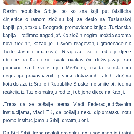
Režim republike Srbije, po ko zna koji put falsificira
činjenice o ratnom zločinu koji se desio na Tuzlanskoj
kapiji, pa je tako u Beogradu promovisana knjiga „Tuzlanska
kapija – režirana tragedija“. Ko zločin negira, možda sprema
novi zločin.”, kazao je u svom reagovanju gradonačelnik
Tuzle Jasmin imamović. Reagovali su i roditelji djece
ubijene na Kapiji koji svaki ovakav čin doživljavaju kao
ponovnu smrt svoje djece.Međutim, osuda konstantnih
negiranja pravosnažnih prsuda dokazanih ratnih zločina
koja dolaze iz Srbije i Republike Srpske, ne smije biti jedina
reakcija iz Tuzle-smatraju roditelji ubijene djece na Kapiji.
„Treba da se pošalje prema Vladi Federacije,državnim
institucijama, Vladi TK, da pošalju neku diplomatsku notu
prema institucijama u Srbiji-smatraju oni.
Da BiH Srbiji treba poslati protestnu notu saglasan je i ratni