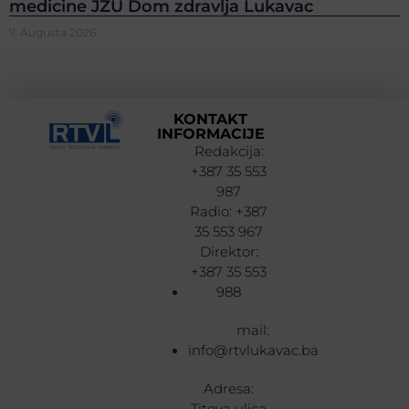
medicine JZU Dom zdravlja Lukavac
7. Augusta 2026.
KONTAKT
INFORMACIJE
Redakcija:
+387 35 553
987
Radio: +387
35 553 967
Direktor:
+387 35 553
988
mail:
info@rtvlukavac.ba
Adresa:
Titova ulica