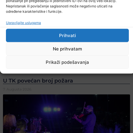
ponašanje pri pregledanju ili jedinstveni ID-ovi na ovoj veb lokaciji.
Nepristanak ili povlačenje saglasnosti može negativno uticati na
određene karakteristike i funkcije.
Upravljajte uslugama
Prihvati
Ne prihvatam
Prikaži podešavanja
U TK povećan broj požara
7. Augusta 2026.