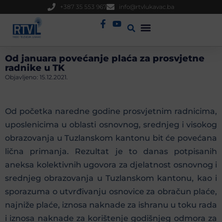
+387 35 553 967
info@rtvlukavac.ba
Radio Uživo
Sjednica Gradskog Vijeća
Od januara povećanje plaća za prosvjetne
radnike u TK
Objavljeno:
15.12.2021.
Od početka naredne godine prosvjetnim radnicima,
uposlenicima u oblasti osnovnog, srednjeg i visokog
obrazovanja u Tuzlanskom kantonu bit će povećana
lična primanja. Rezultat je to danas potpisanih
aneksa kolektivnih ugovora za djelatnost osnovnog i
srednjeg obrazovanja u Tuzlanskom kantonu, kao i
sporazuma o utvrđivanju osnovice za obračun plaće,
najniže plaće, iznosa naknade za ishranu u toku rada
i iznosa naknade za korištenje godišnjeg odmora za