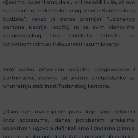
cijenimo. Svjesni smo da su oni zaslužili i više, ali ovo
su trenutno maksimalne mogućnosti Kantonalnog
budžeta“, rekao je danas premijer Tuzlanskog
kantona Kadrija Hodžić, te se svim članovima
pregovaračkog tima sindikata zahvalio na
korektnom odnosu i iskazanom razumijevanju.
Kroz ovako ostvareno socijalno pregovaranje i
partnerstvo, stečene su snažne pretpostavke za
unutrašnju stabilnost Tuzlanskog kantona.
„Osim ovih materijalnih prava koje smo definirali
kroz sporazume, danas potpisanim aneksima
kolektivnih ugovora definirali smo i dodatna pitanja
koja će oveliko poboljšati status prosvjetnih radnika.