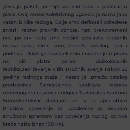
„Ovo je paket, jer nije sve sadržano u povećanju
plaća. Ovaj aneks Kolektivnog ugovora je nama jako
važan iz više razloga. Bolje smo definisali određene
stvari i radno- pravnih odnosa, npr. prekovremeni
rad, po prvi puta smo proširili poglavlje otežanih
uslova rada, čime smo, između ostalog, dali i
podršku inkluziji,predvidjeli smo i uvođenje u pravo
na viši platni razred doškolovanih
radnika,zadržavanje viših stručnih zvanja nakon 25
godina radnoga staža…“ kazao je između ostalog
predsjednik Samostalnog sindikata radnika
osnovnog obrazovanja i odgoja Tuzlanskog kantona
SumedinKulović dodajući da se u apsolutnim
iznosima povećanje za uposlenike sa visokom
stručnom spremom bez povećanja toplog obroka
kreće nešto iznad 100 KM.