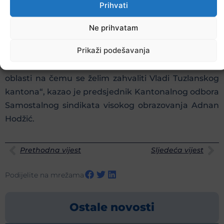
Prihvati
u oblasti visokog obrazovanja. Uporedo mi sa
Vladom radimo i na pripremi Kolektivnog ugovora za
Ne prihvatam
oblast visokog obrazovanja i veoma smo blizu
Prikaži podešavanja
dogovora. Vlada je pokazala razumijevanje za naše
potrebe, ali i za statusna pitanja uposlenika u ovoj
oblasti na čemu se želim zahvaliti Vladi Tuzlanskog
kantona“, kazao je predsjednik Kantonalnog odbora
Samostalnog sindikata visokog obrazovanja Adnan
Hodžić.
Prethodna vijest
Sljedeća vijest
Podijelite na mrežama
Ostale novosti