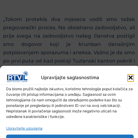
„Tokom protekla dva mjeseca vodili smo težak
pregovarački proces. Na obostrano zadovoljstvo, ali
prije svega na zadovoljstvo našeg članstva postigli
smo dogovor koji je krunisan današnjim
potpisivanjem sporazuma i aneksa. Važno je da smo
po prvi puta od kad postoji Tuzlanski kanton pokrili i
djelatnost kulture, odnosno ustanove kulture koje
Upravljajte saglasnostima
plaće i naknade primaju iz Budžeta Tuzlanskog
kantona“ rekao je predsjednik Sindikata srednjeg i
Da bismo pružili najbolje iskustvo, koristimo tehnologije poput kolačića za
visokog obrazovanja, odgoja, nauke i kulture Bosne i
čuvanje i/ili pristup informacijama o uređaju. Saglasnost sa ovim
tehnologijama će nam omogućiti da obrađujemo podatke kao što su
Hercegovine Admir Terzić.
ponašanje pri pregledanju ili jedinstveni ID-ovi na ovoj veb lokaciji.
Nepristanak ili povlačenje saglasnosti može negativno uticati na
određene karakteristike i funkcije.
„Veliko je zadovoljstvo bilo prisustvovati današnjem
Upravljajte uslugama
potpisivanju. Ovim poboljšavamo status uposlenika