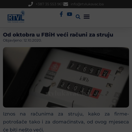
+387 35 553 967
info@rtvlukavac.ba
Radio Uživo
Sjednica Gradskog Vijeća
Od oktobra u FBiH veći računi za struju
Objavljeno:
12.10.2020.
Iznos na računima za struju, kako za firme-
potrošače tako i za domaćinstva, od ovog mjeseca
će biti nešto veći.