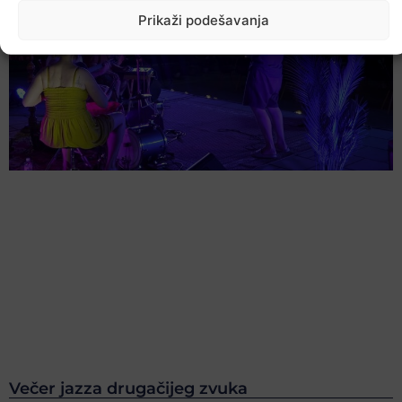
Prikaži podešavanja
Večer jazza drugačijeg zvuka