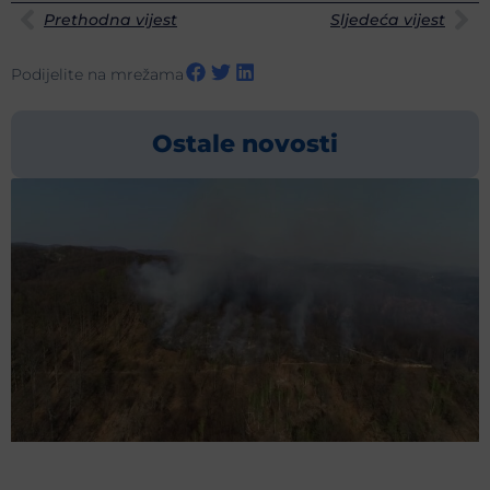
Prethodna vijest
Sljedeća vijest
Podijelite na mrežama
Ostale novosti