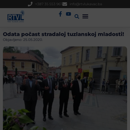
+387 35 553 967
info@rtvlukavac.ba
Radio Uživo
Sjednica Gradskog Vijeća
Odata počast stradaloj tuzlanskoj mladosti!
Objavljeno:
25.05.2020.