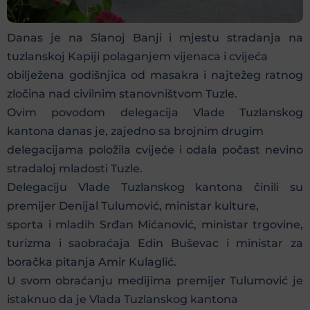
Danas je na Slanoj Banji i mjestu stradanja na
tuzlanskoj Kapiji polaganjem vijenaca i cvijeća
obilježena godišnjica od masakra i najtežeg ratnog
zločina nad civilnim stanovništvom Tuzle.
Ovim povodom delegacija Vlade Tuzlanskog
kantona danas je, zajedno sa brojnim drugim
delegacijama položila cvijeće i odala počast nevino
stradaloj mladosti Tuzle.
Delegaciju Vlade Tuzlanskog kantona činili su
premijer Denijal Tulumović, ministar kulture,
sporta i mladih Srđan Mićanović, ministar trgovine,
turizma i saobraćaja Edin Buševac i ministar za
boračka pitanja Amir Kulaglić.
U svom obraćanju medijima premijer Tulumović je
istaknuo da je Vlada Tuzlanskog kantona