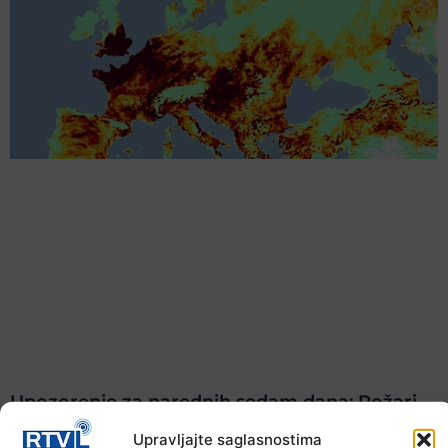
Upozorenje za narednih sedam dana: Požari
prijete Balkanu, u rizičnoj zoni nalazi se i BiH
Upravljajte saglasnostima