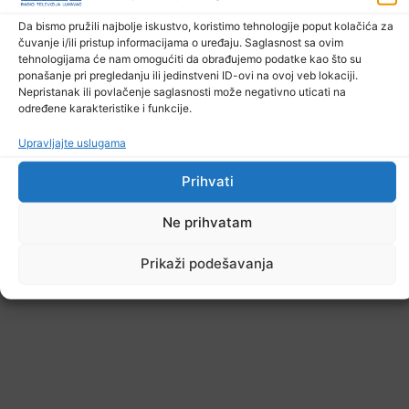
6. Augusta 2026.
Da bismo pružili najbolje iskustvo, koristimo tehnologije poput kolačića za
čuvanje i/ili pristup informacijama o uređaju. Saglasnost sa ovim
tehnologijama će nam omogućiti da obrađujemo podatke kao što su
ponašanje pri pregledanju ili jedinstveni ID-ovi na ovoj veb lokaciji.
Nepristanak ili povlačenje saglasnosti može negativno uticati na
određene karakteristike i funkcije.
Upravljajte uslugama
Prihvati
Ne prihvatam
Prikaži podešavanja