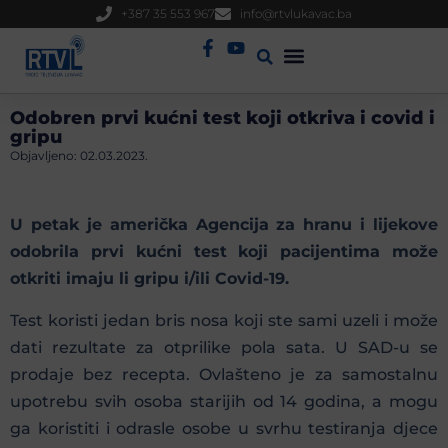
+387 35 553 967
info@rtvlukavac.ba
Radio Uživo
Sjednica Gradskog Vijeća
Odobren prvi kućni test koji otkriva i covid i
gripu
Objavljeno:
02.03.2023.
U petak je američka Agencija za hranu i lijekove
odobrila prvi kućni test koji pacijentima može
otkriti imaju li gripu i/ili Covid-19.
Test koristi jedan bris nosa koji ste sami uzeli i može
dati rezultate za otprilike pola sata. U SAD-u se
prodaje bez recepta. Ovlašteno je za samostalnu
upotrebu svih osoba starijih od 14 godina, a mogu
ga koristiti i odrasle osobe u svrhu testiranja djece