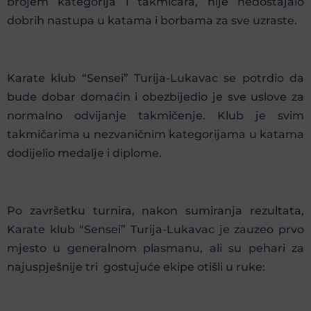
brojem kategorija i takmičara, nije nedostajalo
dobrih nastupa u katama i borbama za sve uzraste.
Karate klub “Sensei” Turija-Lukavac se potrdio da
bude dobar domaćin i obezbijedio je sve uslove za
normalno odvijanje takmičenje. Klub je svim
takmičarima u nezvaničnim kategorijama u katama
dodijelio medalje i diplome.
Po završetku turnira, nakon sumiranja rezultata,
Karate klub “Sensei” Turija-Lukavac je zauzeo prvo
mjesto u generalnom plasmanu, ali su pehari za
najuspješnije tri gostujuće ekipe otišli u ruke: