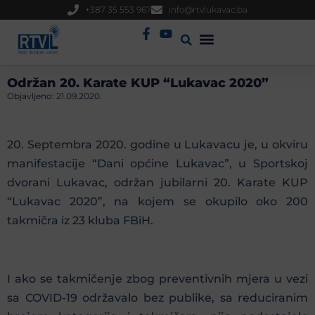
+387 35 553 967
info@rtvlukavac.ba
Radio Uživo
Sjednica Gradskog Vijeća
Održan 20. Karate KUP “Lukavac 2020”
Objavljeno:
21.09.2020.
20. Septembra 2020. godine u Lukavacu je, u okviru
manifestacije “Dani općine Lukavac”, u Sportskoj
dvorani Lukavac, održan jubilarni 20. Karate KUP
“Lukavac 2020”, na kojem se okupilo oko 200
takmičra iz 23 kluba FBiH.
I ako se takmičenje zbog preventivnih mjera u vezi
sa COVID-19 održavalo bez publike, sa reduciranim