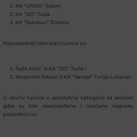
KK “UNIJA” Tešanj
KK “DO” Tuzla
KK “Šotokan” Živinice
Najuspješniji takmičari turnira su:
Šejla Aščić iz KK “DO” Tuzla i
Benjamin Talović iz KK “Sensei” Turija-Lukavac
U okviru turnira u apsolutnoj kategoriji za seniore,
gdje su bile obezbijeđene I novčane nagrade,
pobjednici su: