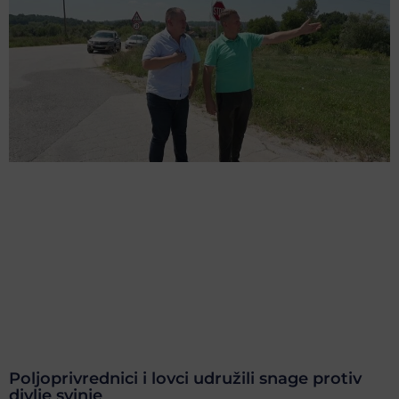
Poljoprivrednici i lovci udružili snage protiv
divlje svinje