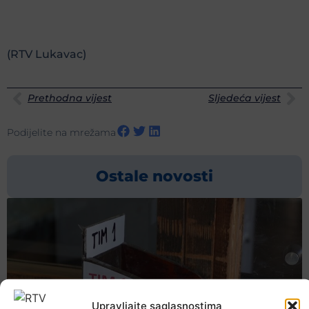
(RTV Lukavac)
Prethodna vijest
Sljedeća vijest
Podijelite na mrežama
Ostale novosti
Upravljajte saglasnostima