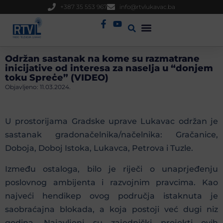
+387 35 553 967
info@rtvlukavac.ba
Radio Uživo
Sjednica Gradskog Vijeća
Održan sastanak na kome su razmatrane
inicijative od interesa za naselja u “donjem
toku Spreċe” (VIDEO)
Objavljeno:
11.03.2024.
U prostorijama Gradske uprave Lukavac održan je
sastanak gradonačelnika/načelnika: Gračanice,
Doboja, Doboj Istoka, Lukavca, Petrova i Tuzle.
Između ostaloga, bilo je riječi o unaprjeđenju
poslovnog ambijenta i razvojnim pravcima. Kao
najveći hendikep ovog područja istaknuta je
saobraćajna blokada, a koja postoji već dugi niz
godina. Najavljeni su zajednički projekti ovih