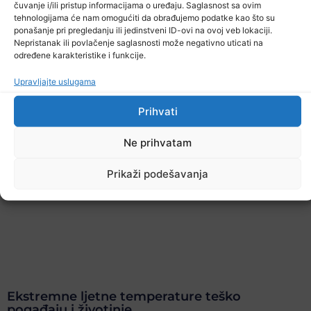
čuvanje i/ili pristup informacijama o uređaju. Saglasnost sa ovim
tehnologijama će nam omogućiti da obrađujemo podatke kao što su
ponašanje pri pregledanju ili jedinstveni ID-ovi na ovoj veb lokaciji.
Nepristanak ili povlačenje saglasnosti može negativno uticati na
određene karakteristike i funkcije.
Upravljajte uslugama
Prihvati
Ne prihvatam
Prikaži podešavanja
Ekstremne ljetne temperature teško
pogađaju i životinje