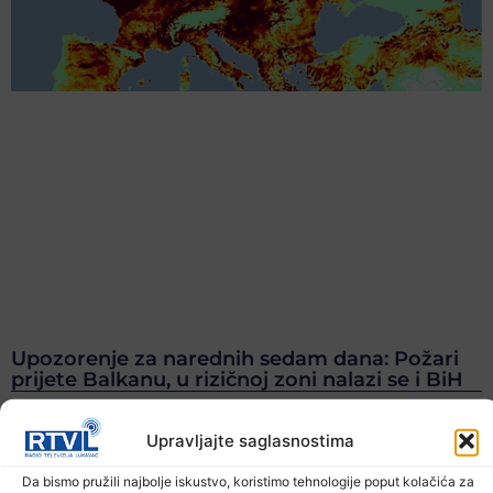
Upozorenje za narednih sedam dana: Požari
prijete Balkanu, u rizičnoj zoni nalazi se i BiH
6. Augusta 2026.
Upravljajte saglasnostima
Da bismo pružili najbolje iskustvo, koristimo tehnologije poput kolačića za