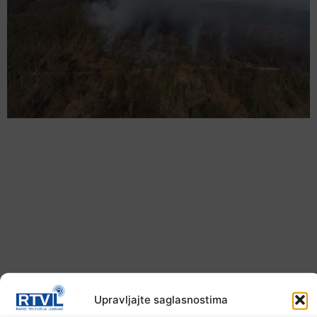
U TK povećan broj požara
Upravljajte saglasnostima
7. Augusta 2026.