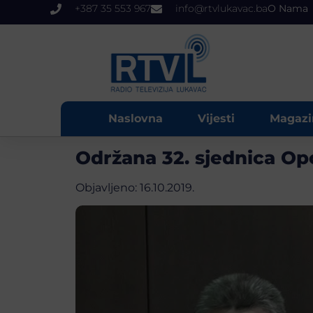
+387 35 553 967
info@rtvlukavac.ba
O Nama
Naslovna
Vijesti
Magazi
Održana 32. sjednica Op
Objavljeno:
16.10.2019.