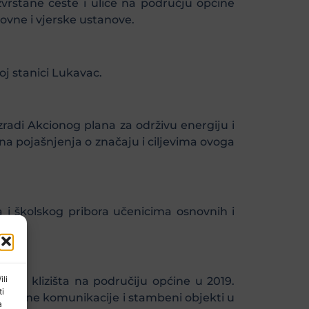
azvrstane ceste i ulice na području općine
vne i vjerske ustanove.
oj stanici Lukavac.
zradi Akcionog plana za održivu energiju i
a pojašnjenja o značaju i ciljevima ovoga
a i školskog pribora učenicima osnovnih i
ili
a i klizišta na područiju općine u 2019.
ti
ne putne komunikacije i stambeni objekti u
a