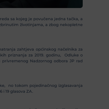
reda sa kojeg je povučena jedna tačka, a
ezbrinutim životinjama, a zbog nekopletne
atranja zahtjeva općinskog načelnika za
skih priznanja za 2019. godinu, Odluke o
u privremenog Nadzornog odbora JP rad
dluke, no tokom pojedinačnog izglasavanja
6 i 19 glasova ZA.