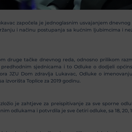
ukavac započela je jednoglasnim usvajanjem dnevnog 
 držanju i načinu postupanja sa kućnim ljubimcima i n
kom druge tačke dnevnog reda, odnosno prilikom razm
a predhodnim sjednicama i to Odluke o dodjeli općin
ra JZU Dom zdravlja Lukavac, Odluke o imenovanj
 izvorišta Toplice za 2019 godinu.
zložio je zahtjeve za preispitivanje za sve sporne o
nim odlukama i potvrdila je sve četiri odluke, sa 18, 20, 1