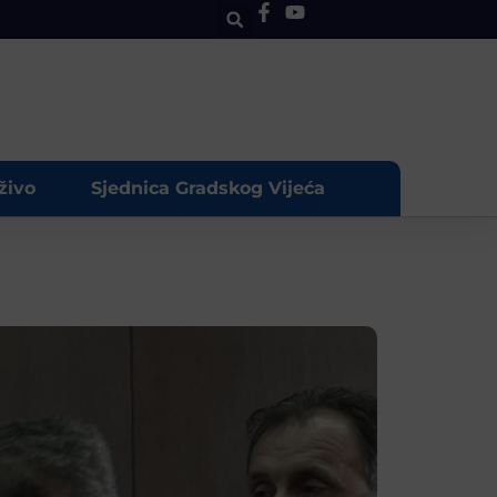
živo
Sjednica Gradskog Vijeća