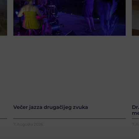
Večer jazza drugačijeg zvuka
Dr
me
7. Augusta 2026.
7. 