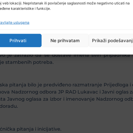
j veb lokaciji. Nepristanak ili povlačenje saglasnosti može negativno uticati na
eđene karakteristike i funkcije.
avljajte uslugama
tanju u oblasti raseljenih lica na područiju općine Lukav
Prihvati
Ne prihvatam
Prikaži podešavan
ormacija o ostvarivanju prava iz oblasti boračko inval
o je zatražio da se dostave imena svih pripadnika b
je stambenih potreba.
ska pitanja bilo je predviđeno razmatranje Prijedloga
članova Nadzornog odbora JP RAD Lukavac i Javni oglas 
ta Javnog oglasa za izbor i imenovanje Nadzornog od
 doradu.
ička pitanja i inicijative.