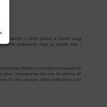
ac.
ja
idske zaštite u 2018. godini, a tokom svog
oračke populacije koja su dobila plac i
 i donošenje Odluke o utvrđivanju posebnih
za izbor i imenovanje članova Skupštine JP
bora JP rad Lukavac. Obje podtačke su na