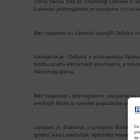
Treća tačka bila je Prijedlog Odluke o vi
Lukavac jednoglasno je usvojena i to uz
Bez rasprave su vijećnici usvojili Odluku 
Usvojena je i Odluka o pristupanju Sporaz
borbu protiv klimatskih promjena, a toko
Akcionog plana.
Bez rasprave i jednoglasno usvojene su i
srednjih škola iz romske populacije sa po
Da 
Usvojen je Elaborat o procjeni štete pr
pri
godini, kao i zaključak vijećnika Hasana 
da 