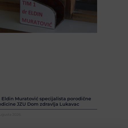
. Eldin Muratović specijalista porodične
dicine JZU Dom zdravlja Lukavac
Augusta 2026.