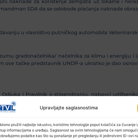
sini naknade za korištenje zemljišta uz lokalne i ner
 amandman SDA da se oslobode plaćanja naknade obrazo
o davanju u vlasništvo putničkog automobila Veterinarsk
umu gradonačelnika/ načelnika za klimu i energiju i i
m ove tačke predstavnik UNDP-a ukratko je dao osnovn
 Odluka i Pravilnik o stipendiranju, nabavci udžbenik
dručja općine Lukavac za školsku 2019./2020. godinu.
Upravljajte saglasnostima
bismo pružili najbolje iskustvo, koristimo tehnologije poput kolačića za čuvanje i/
ouzrokovane prirodnom nesrećom usljed bujičnih poplav
stup informacijama o uređaju. Saglasnost sa ovim tehnologijama će nam omogući
Ibrakića da tokom daljnjeg rada prioritet budu ugrože
obrađujemo podatke kao što su ponašanje pri pregledanju ili jedinstveni ID-ovi n