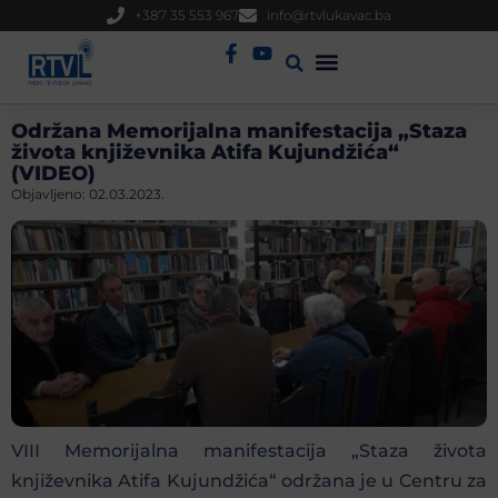
+387 35 553 967
info@rtvlukavac.ba
Radio Uživo
Sjednica Gradskog Vijeća
Održana Memorijalna manifestacija „Staza
života književnika Atifa Kujundžića“
(VIDEO)
Objavljeno:
02.03.2023.
VIII Memorijalna manifestacija „Staza života
književnika Atifa Kujundžića“ održana je u Centru za