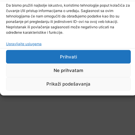
7. Augusta 2026.
Da bismo pružili najbolje iskustvo, koristimo tehnologije poput kolačića za
čuvanje i/ili pristup informacijama o uređaju. Saglasnost sa ovim
tehnologijama će nam omogućiti da obrađujemo podatke kao što su
ponašanje pri pregledanju ili jedinstveni ID-ovi na ovoj veb lokaciji.
Nepristanak ili povlačenje saglasnosti može negativno uticati na
određene karakteristike i funkcije.
Upravljajte uslugama
Prihvati
Ne prihvatam
Prikaži podešavanja