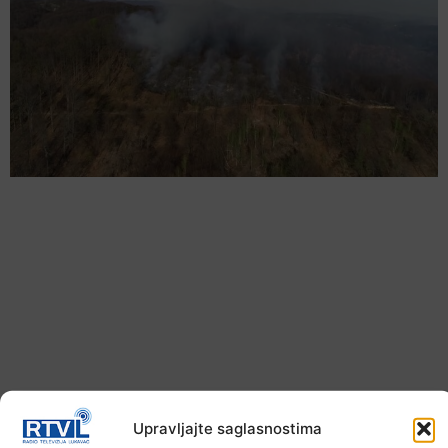
U TK povećan broj požara
Upravljajte saglasnostima