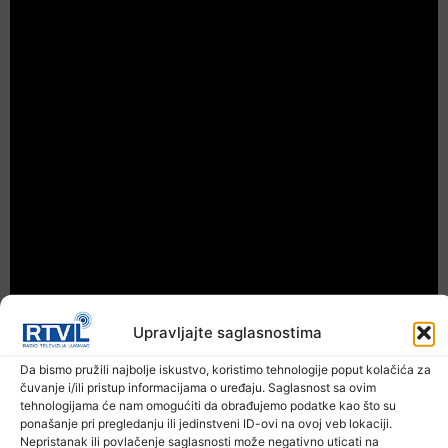
Upravljajte saglasnostima
Da bismo pružili najbolje iskustvo, koristimo tehnologije poput kolačića za
čuvanje i/ili pristup informacijama o uređaju. Saglasnost sa ovim
Prethodna vijest
Sljedeća vijest
tehnologijama će nam omogućiti da obrađujemo podatke kao što su
ponašanje pri pregledanju ili jedinstveni ID-ovi na ovoj veb lokaciji.
Nepristanak ili povlačenje saglasnosti može negativno uticati na