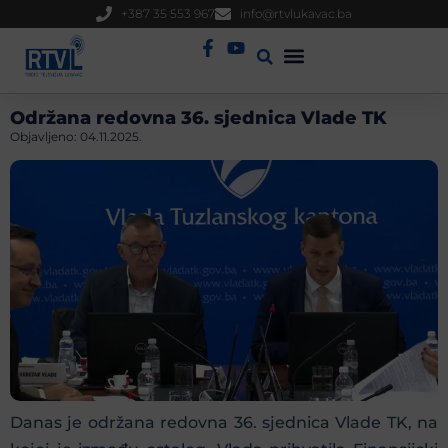
+387 35 553 967
info@rtvlukavac.ba
Radio Uživo
Sjednica Gradskog Vijeća
Održana redovna 36. sjednica Vlade TK
Objavljeno:
04.11.2025.
Danas je održana redovna 36. sjednica Vlade TK, na