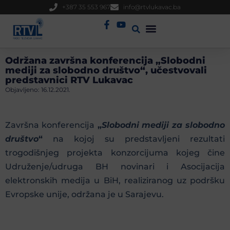
+387 35 553 967
info@rtvlukavac.ba
Radio Uživo
Sjednica Gradskog Vijeća
Održana završna konferencija „Slobodni
mediji za slobodno društvo“, učestvovali
predstavnici RTV Lukavac
Objavljeno:
16.12.2021.
Završna konferencija
„
Slobodni mediji za slobodno
društvo
“
na kojoj su predstavljeni rezultati
trogodišnjeg projekta konzorcijuma kojeg čine
Udruženje/udruga BH novinari i Asocijacija
elektronskih medija u BiH, realiziranog uz podršku
Evropske unije, održana je u Sarajevu.