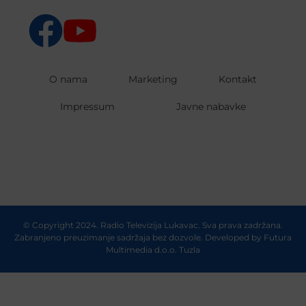
O nama
Marketing
Kontakt
Impressum
Javne nabavke
© Copyright 2024. Radio Televizija Lukavac. Sva prava zadržana.
Zabranjeno preuzimanje sadržaja bez dozvole. Developed by
Futura
Multimedia d.o.o. Tuzla