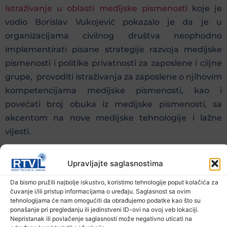
Istraživanje u oblasti medijske pismenosti
koje je
vodio Borislav Vukojević pokazalo je da je u
organizacijama civilnog društva neophodno
implementirati pisane strategije razvoja medijske
pismenosti i politike privatnosti za zaposlene i ciljne
grupe, provoditi istraživanja za zaposlene o njihovim
kompetencijama medijske pismenosti, kao i
povećati broj obuka iz medijske pismenosti, sa
akcentom na nove medijske tehnologije i lažne
vijesti.
Upravljajte saglasnostima
Na konferenciji su predstavnici lokalnih medija
Da bismo pružili najbolje iskustvo, koristimo tehnologije poput kolačića za
diskutovali su o tome koliko bh. mediji poštuju
čuvanje i/ili pristup informacijama o uređaju. Saglasnost sa ovim
standarde profesije, principe nepristrasnosti i
tehnologijama će nam omogućiti da obrađujemo podatke kao što su
ponašanje pri pregledanju ili jedinstveni ID-ovi na ovoj veb lokaciji.
pluralizma mišljenja, te kakvi su uvjeti rada u
Nepristanak ili povlačenje saglasnosti može negativno uticati na