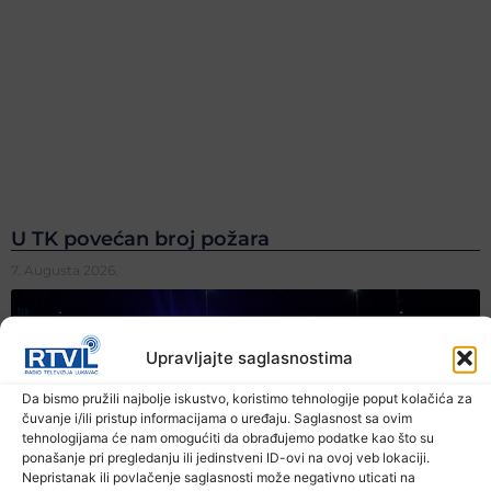
U TK povećan broj požara
7. Augusta 2026.
Upravljajte saglasnostima
Da bismo pružili najbolje iskustvo, koristimo tehnologije poput kolačića za
čuvanje i/ili pristup informacijama o uređaju. Saglasnost sa ovim
tehnologijama će nam omogućiti da obrađujemo podatke kao što su
ponašanje pri pregledanju ili jedinstveni ID-ovi na ovoj veb lokaciji.
Nepristanak ili povlačenje saglasnosti može negativno uticati na