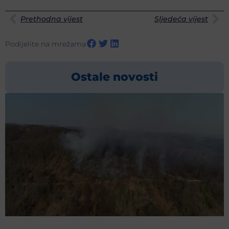
Prethodna vijest
Sljedeća vijest
Podijelite na mrežama
Ostale novosti