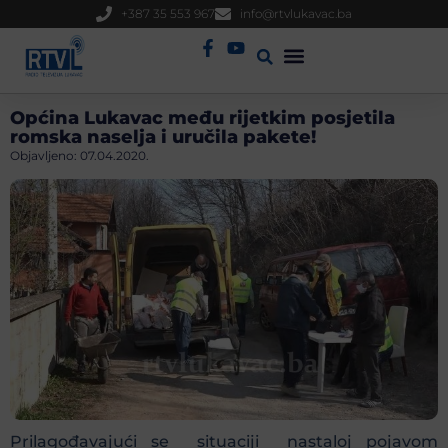
+387 35 553 967
info@rtvlukavac.ba
Radio Uživo
Sjednica Gradskog Vijeća
Općina Lukavac među rijetkim posjetila
romska naselja i uručila pakete!
Objavljeno:
07.04.2020.
Prilagođavajući se situaciji nastaloj pojavom