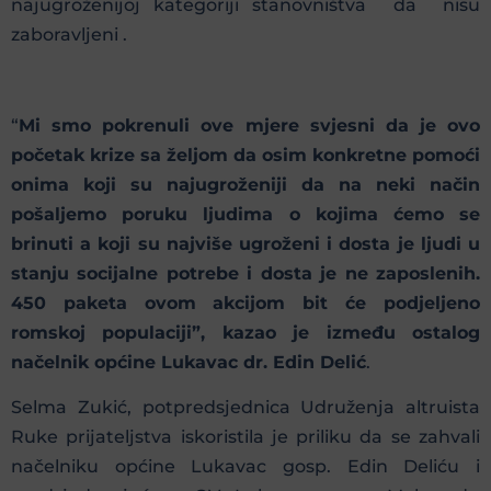
najugroženijoj kategoriji stanovništva da nisu
zaboravljeni .
“
Mi smo pokrenuli ove mjere svjesni da je ovo
početak krize sa željom da osim konkretne pomoći
onima koji su najugroženiji da na neki način
pošaljemo poruku ljudima o kojima ćemo se
brinuti a koji su najviše ugroženi i dosta je ljudi u
stanju socijalne potrebe i dosta je ne zaposlenih.
450 paketa ovom akcijom bit će podjeljeno
romskoj populaciji”, kazao je između ostalog
načelnik općine Lukavac dr. Edin Delić
.
Selma Zukić, potpredsjednica Udruženja altruista
Ruke prijateljstva iskoristila je priliku da se zahvali
načelniku općine Lukavac gosp. Edin Deliću i