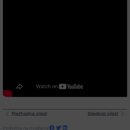
Prethodna vijest
Sljedeća vijest
Podijelite na mrežama