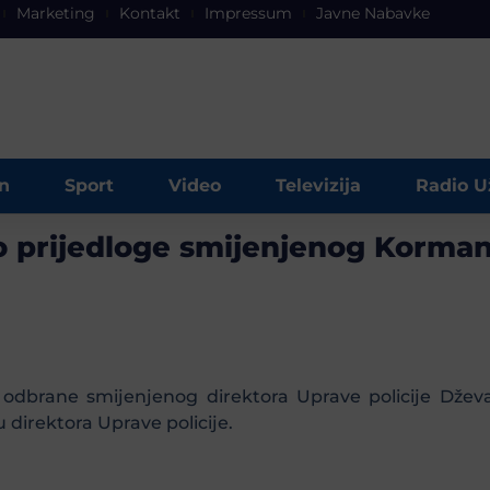
Marketing
Kontakt
Impressum
Javne Nabavke
n
Sport
Video
Televizija
Radio U
o prijedloge smijenjenog Korma
ge odbrane smijenjenog direktora Uprave policije Dže
 direktora Uprave policije.