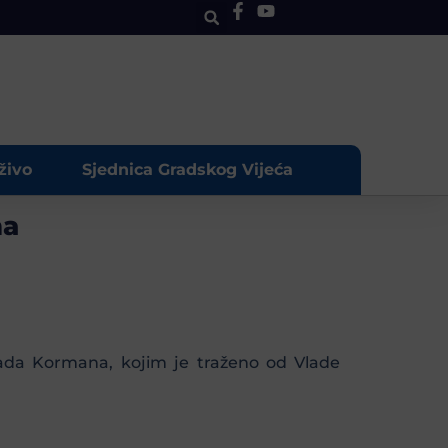
živo
Sjednica Gradskog Vijeća
na
vada Kormana, kojim je traženo od Vlade