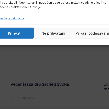
j veb lokaciji. Nepristanak ili povlačenje saglasnosti može negativno uticati na
eđene karakteristike i funkcije.
avljajte uslugama
Prihvati
Ne prihvatam
Prikaži podešavan
Večer jazza drugačijeg zvuka
Dr
me
7. Augusta 2026.
7. 