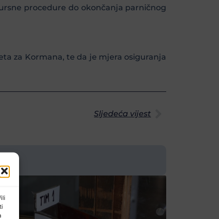
nkursne procedure do okončanja parničnog
teta za Kormana, te da je mjera osiguranja
Sljedeća vijest
ili
ti
a