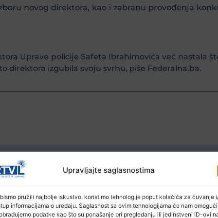
 izboru novog direktora, kao i zabranu provođenja ko
ktora Uprave policije Safeta Ibrahimovića već nastala š
o direktora izgubila svoju svrhu, piše Federalna.ba.
Ostale novosti
Upravljajte saglasnostima
bismo pružili najbolje iskustvo, koristimo tehnologije poput kolačića za čuvanje i/
stup informacijama o uređaju. Saglasnost sa ovim tehnologijama će nam omogući
obrađujemo podatke kao što su ponašanje pri pregledanju ili jedinstveni ID-ovi n