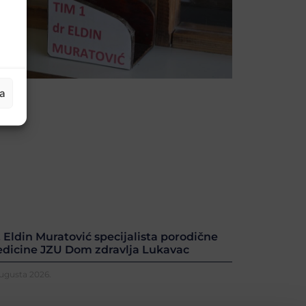
ja
. Eldin Muratović specijalista porodične
dicine JZU Dom zdravlja Lukavac
Augusta 2026.