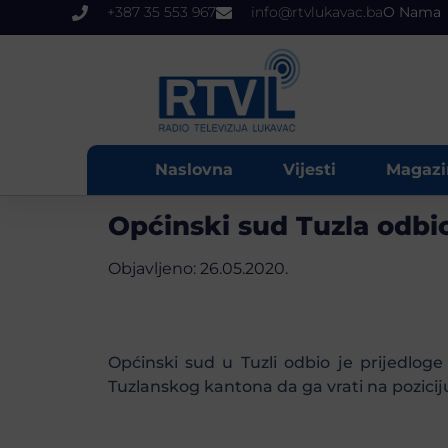
+387 35 553 967
info@rtvlukavac.ba
O Nama
Naslovna
Vijesti
Magazi
Općinski sud Tuzla odbi
Objavljeno:
26.05.2020.
Općinski sud u Tuzli odbio je prijedlo
Tuzlanskog kantona da ga vrati na poziciju