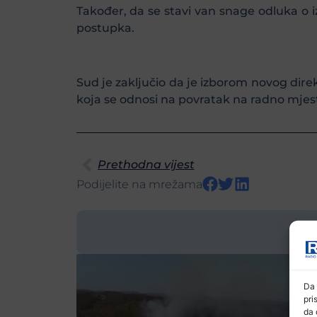
Također, da se stavi van snage odluka o
postupka.
Sud je zaključio da je izborom novog dire
koja se odnosi na povratak na radno mjest
Prethodna vijest
Podijelite na mrežama
Da 
pri
da 