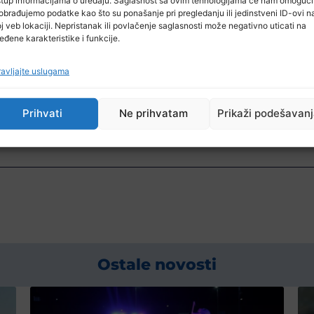
obrađujemo podatke kao što su ponašanje pri pregledanju ili jedinstveni ID-ovi n
j veb lokaciji. Nepristanak ili povlačenje saglasnosti može negativno uticati na
eđene karakteristike i funkcije.
avljajte uslugama
Prihvati
Ne prihvatam
Prikaži podešavan
Ostale novosti