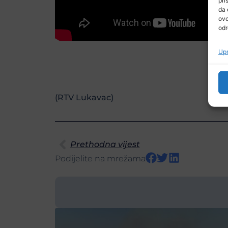
da 
ovo
odr
Upr
(RTV Lukavac)
Prethodna vijest
Podijelite na mrežama