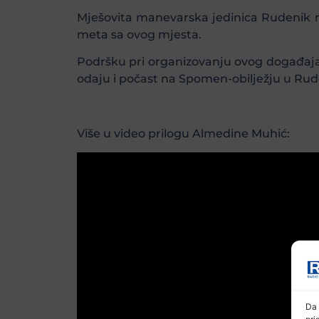
Mješovita manevarska jedinica Rudenik na
meta sa ovog mjesta.
Podršku pri organizovanju ovog događaja p
odaju i počast na Spomen-obilježju u Ruden
Više u video prilogu Almedine Muhić:
Da 
pri