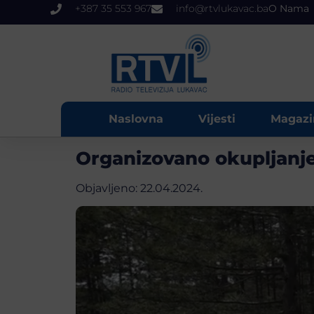
+387 35 553 967
info@rtvlukavac.ba
O Nama
Naslovna
Vijesti
Magazi
Organizovano okupljanje
Objavljeno:
22.04.2024.