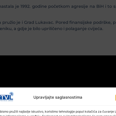
stala je 1992. godine početkom agresije na BiH i to sp
ružio je i Grad Lukavac. Pored finansijske podrške, pr
iku, a gdje je bilo upriličeno i polaganje cvijeća.
Upravljajte saglasnostima
bismo pružili najbolje iskustvo, koristimo tehnologije poput kolačića za čuvanje i/
stup informacijama o uređaju. Saglasnost sa ovim tehnologijama će nam omogući