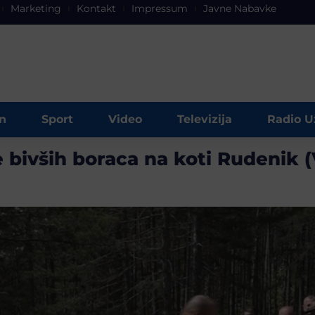
Marketing
Kontakt
Impressum
Javne Nabavke
n
Sport
Video
Televizija
Radio U
 bivših boraca na koti Rudenik 