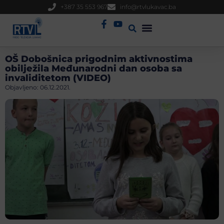
+387 35 553 967
info@rtvlukavac.ba
Radio Uživo
Sjednica Gradskog Vijeća
OŠ Dobošnica prigodnim aktivnostima
obilježila Međunarodni dan osoba sa
invaliditetom (VIDEO)
Objavljeno:
06.12.2021.