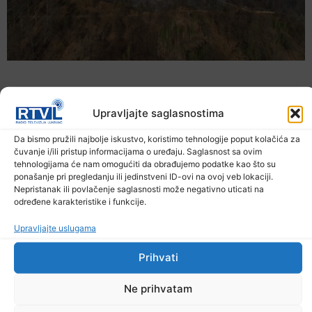
Upravljajte saglasnostima
Da bismo pružili najbolje iskustvo, koristimo tehnologije poput kolačića za
čuvanje i/ili pristup informacijama o uređaju. Saglasnost sa ovim
tehnologijama će nam omogućiti da obrađujemo podatke kao što su
ponašanje pri pregledanju ili jedinstveni ID-ovi na ovoj veb lokaciji.
Nepristanak ili povlačenje saglasnosti može negativno uticati na
određene karakteristike i funkcije.
U TK povećan broj požara
Upravljajte uslugama
7. Augusta 2026.
Prihvati
Ne prihvatam