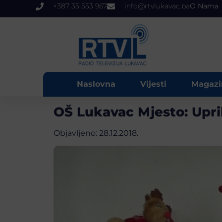
+387 35 553 967
info@rtvlukavac.ba
O Nama
Naslovna
Vijesti
Magazi
OŠ Lukavac Mjesto: Upril
Objavljeno:
28.12.2018.