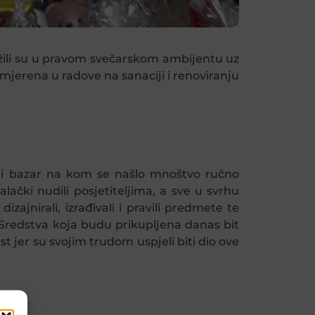
ežili su u pravom svečarskom ambijentu uz
smjerena u radove na sanaciji i renoviranju
jni bazar na kom se našlo mnoštvo ručno
lački nudili posjetiteljima, a sve u svrhu
zajnirali, izrađivali i pravili predmete te
 Sredstva koja budu prikupljena danas bit
t jer su svojim trudom uspjeli biti dio ove