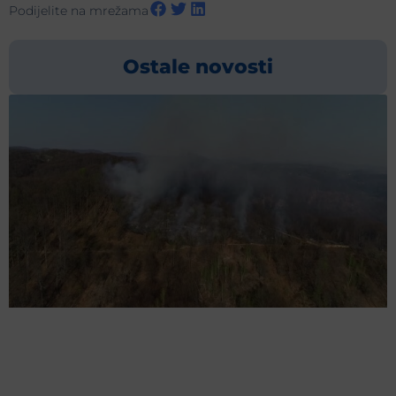
Podijelite na mrežama
Ostale novosti