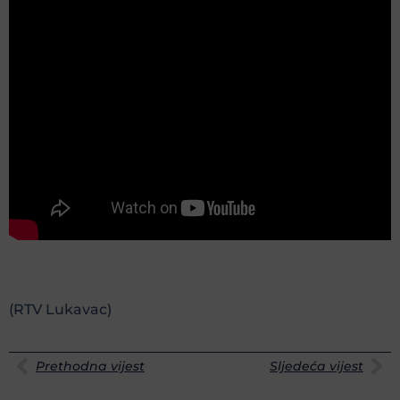
(RTV Lukavac)
Prethodna vijest
Sljedeća vijest