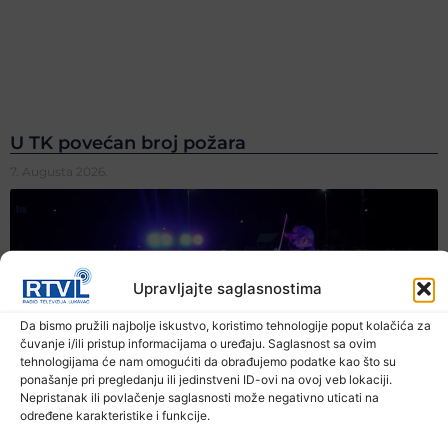
U TK povećan broj požara
7. Augusta 2026.
Upravljajte saglasnostima
Da bismo pružili najbolje iskustvo, koristimo tehnologije poput kolačića za
čuvanje i/ili pristup informacijama o uređaju. Saglasnost sa ovim
tehnologijama će nam omogućiti da obrađujemo podatke kao što su
ponašanje pri pregledanju ili jedinstveni ID-ovi na ovoj veb lokaciji.
Nepristanak ili povlačenje saglasnosti može negativno uticati na
određene karakteristike i funkcije.