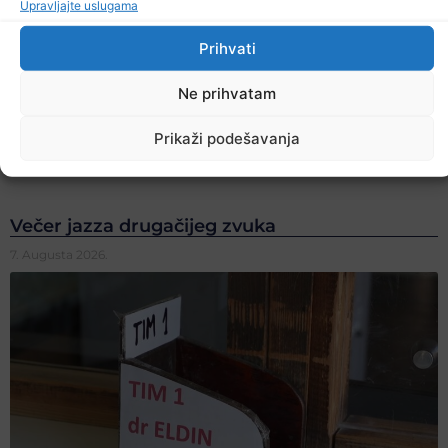
Upravljajte uslugama
Prihvati
Ne prihvatam
Prikaži podešavanja
Večer jazza drugačijeg zvuka
7. Augusta 2026.