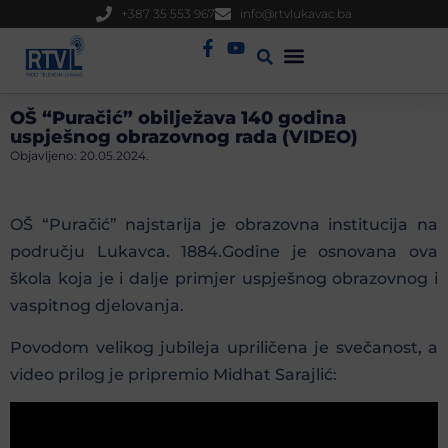
+387 35 553 967
info@rtvlukavac.ba
Radio Uživo
Sjednica Gradskog Vijeća
OŠ “Puračić” obilježava 140 godina
uspješnog obrazovnog rada (VIDEO)
Objavljeno:
20.05.2024.
OŠ “Puračić” najstarija je obrazovna institucija na
području Lukavca. 1884.Godine je osnovana ova
škola koja je i dalje primjer uspješnog obrazovnog i
vaspitnog djelovanja.
Povodom velikog jubileja upriličena je svečanost, a
video prilog je pripremio Midhat Sarajlić: