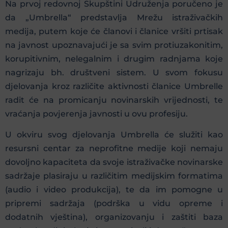
Na prvoj redovnoj Skupštini Udruženja poručeno je
da „Umbrella“ predstavlja Mrežu istraživačkih
medija, putem koje će članovi i članice vršiti prtisak
na javnost upoznavajući je sa svim protiuzakonitim,
korupitivnim, nelegalnim i drugim radnjama koje
nagrizaju bh. društveni sistem. U svom fokusu
djelovanja kroz različite aktivnosti članice Umbrelle
radit će na promicanju novinarskih vrijednosti, te
vraćanja povjerenja javnosti u ovu profesiju.
U okviru svog djelovanja Umbrella će služiti kao
resursni centar za neprofitne medije koji nemaju
dovoljno kapaciteta da svoje istraživačke novinarske
sadržaje plasiraju u različitim medijskim formatima
(audio i video produkcija), te da im pomogne u
pripremi sadržaja (podrška u vidu opreme i
dodatnih vještina), organizovanju i zaštiti baza