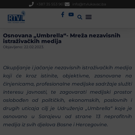
+387 35 553 967
info@rtvlukavac.ba
Radio Uživo
Sjednica Gradskog Vijeća
Osnovana „Umbrella“- Mreža nezavisnih
istraživačkih medija
Objavljeno:
22.02.2023.
Okupljanje i jačanje nezavisnih istraživačkih medija
koji će kroz istinite, objektivne, zasnovane na
činjenicama, profesionalne medijske sadržaje služiti
interesu javnosti, te zagovarati medijski prostor
oslobođen od političkih, ekonomskih, poslovnih i
drugih uticaja cilj je Udruženja „Umbrella“ koje je
osnovano u Sarajevu od strane 13 neprofitnih
medija iz svih djelova Bosne i Hercegovine.