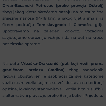
Drvar-Bosanski Petrovac (preko prevoja Oštrelj)
zbog jakog vjetra skrećemo pažnju na mjestimične
sniježne nanose (14-16 km), a jakog vjetra ima i na
širem području
Tomislavgrada i Glamoča
, gdje
upozoravamo na zaleđen kolovoz. Vozačima
savjetujemo oprezniju vožnju i da na put ne kreću
bez zimske opreme.
Na putu
Vrbaška-Draksenić (put koji vodi prema
graničnom prelazu Gradina)
zbog sanacionih
radova obustavljen je saobraćaj za sve kategorije
vozila (osim vozila kojima se vrši dostava na teritoriji
opštine, lokalnog stanovništva i vozila hitnih službi),
a alternativni pravac je preko Banja Luke i Prijedora.