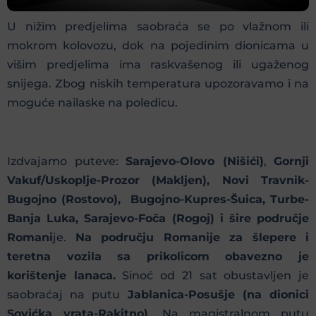
U nižim predjelima saobraća se po vlažnom ili
mokrom kolovozu, dok na pojedinim dionicama u
višim predjelima ima raskvašenog ili ugaženog
snijega. Zbog niskih temperatura upozoravamo i na
moguće nailaske na poledicu.
Izdvajamo puteve:
Sarajevo-Olovo (Nišići)
,
Gornji
Vakuf/Uskoplje-Prozor (Makljen), Novi Travnik-
Bugojno (Rostovo), Bugojno-Kupres-Šuica, Turbe-
Banja Luka, Sarajevo-Foča (Rogoj) i šire područje
Romani
je.
Na području Romanije za šlepere i
teretna vozila sa prikolicom obavezno je
korištenje lanaca.
Sinoć od 21 sat obustavljen je
saobraćaj na putu
Jablanica-Posušje (na dionici
Sovićka vrata-Rakitno)
. Na magistralnom putu