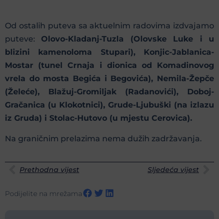
Od ostalih puteva sa aktuelnim radovima izdvajamo
puteve:
Olovo-Kladanj-Tuzla (Olovske Luke i u
blizini kamenoloma Stupari), Konjic-Jablanica-
Mostar (tunel Crnaja i dionica od Komadinovog
vrela do mosta Begića i Begovića), Nemila-Žepče
(Želeće), Blažuj-Gromiljak (Radanovići), Doboj-
Gračanica (u Klokotnici), Grude-Ljubuški (na izlazu
iz Gruda) i Stolac-Hutovo (u mjestu Cerovica).
Na graničnim prelazima nema dužih zadržavanja.
Prethodna vijest
Sljedeća vijest
Podijelite na mrežama