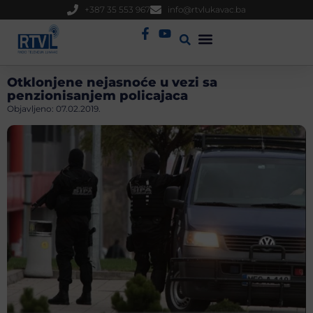
+387 35 553 967
info@rtvlukavac.ba
Radio Uživo
Sjednica Gradskog Vijeća
Otklonjene nejasnoće u vezi sa
penzionisanjem policajaca
Objavljeno:
07.02.2019.