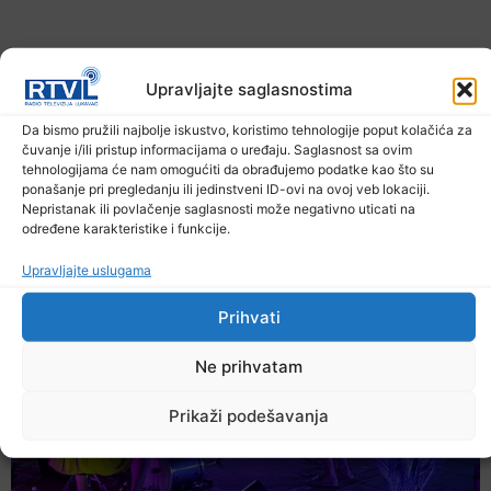
Upravljajte saglasnostima
Da bismo pružili najbolje iskustvo, koristimo tehnologije poput kolačića za
čuvanje i/ili pristup informacijama o uređaju. Saglasnost sa ovim
tehnologijama će nam omogućiti da obrađujemo podatke kao što su
U TK povećan broj požara
ponašanje pri pregledanju ili jedinstveni ID-ovi na ovoj veb lokaciji.
Nepristanak ili povlačenje saglasnosti može negativno uticati na
7. Augusta 2026.
određene karakteristike i funkcije.
Upravljajte uslugama
Prihvati
Ne prihvatam
Prikaži podešavanja