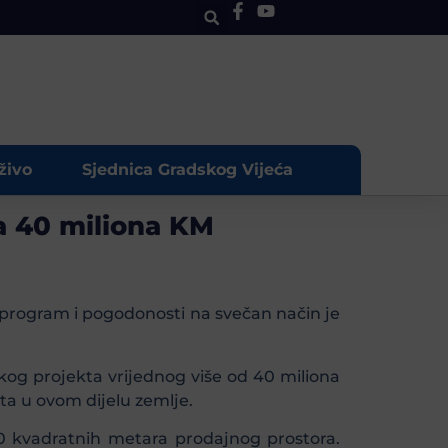
živo
Sjednica Gradskog Vijeća
na 40 miliona KM
n program i pogodonosti na svečan način je
ikog projekta vrijednog više od 40 miliona
ta u ovom dijelu zemlje.
00 kvadratnih metara prodajnog prostora.