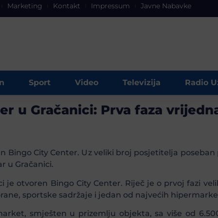
Marketing
Kontakt
Impressum
Javne Nabavke
n
Sport
Video
Televizija
Radio U
r u Gračanici: Prva faza vrijed
an Bingo City Center. Uz veliki broj posjetitelja poseba
 u Gračanici.
je otvoren Bingo City Center. Riječ je o prvoj fazi vel
rane, sportske sadržaje i jedan od najvećih hipermarke
rmarket, smješten u prizemlju objekta, sa više od 6.5