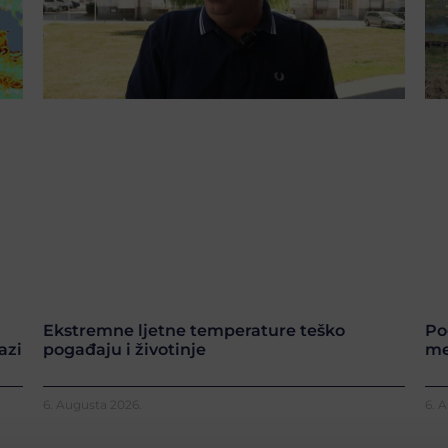
Ekstremne ljetne temperature teško
Po
azi
pogađaju i životinje
me
6. Augusta 2026.
6. 