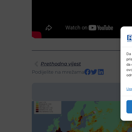
Da 
pri
Prethodna vijest
da 
ovo
Podijelite na mrežama
odr
Upr