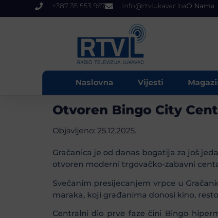
+387 35 553 967
info@rtvlukavac.ba
O Nama
Naslovna
Vijesti
Magazi
Otvoren Bingo City Cente
Objavljeno:
25.12.2025.
Gračanica je od danas bogatija za još jed
otvoren moderni trgovačko-zabavni centar
Svečanim presijecanjem vrpce u Gračanici 
maraka, koji građanima donosi kino, resto
Centralni dio prve faze čini Bingo hipe