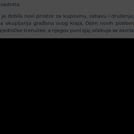
kvadrata.
 je dobila novi prostor za kupovinu, zabavu i druženj
ta okupljanja građana ovog kraja. Osim novih poslovni
zajedničke trenutke, a njegov puni sjaj očekuje se zavr