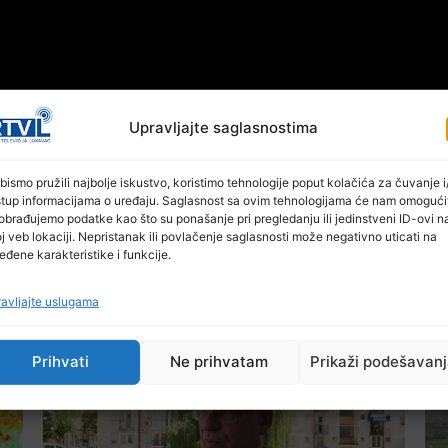
Upravljajte saglasnostima
bismo pružili najbolje iskustvo, koristimo tehnologije poput kolačića za čuvanje i/
stup informacijama o uređaju. Saglasnost sa ovim tehnologijama će nam omogući
obrađujemo podatke kao što su ponašanje pri pregledanju ili jedinstveni ID-ovi n
j veb lokaciji. Nepristanak ili povlačenje saglasnosti može negativno uticati na
eđene karakteristike i funkcije.
avljajte uslugama
Ostale novosti
Prihvati
Ne prihvatam
Prikaži podešavan