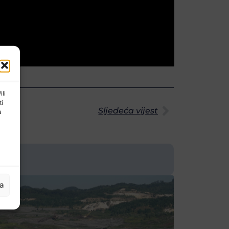
ili
ti
Sljedeća vijest
a
ja