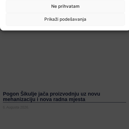
Ne prihvatam
Prikaži podešavanja
Pogon Šikulje jača proizvodnju uz novu
mehanizaciju i nova radna mjesta
6. Augusta 2026.