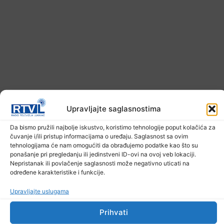
Upravljajte saglasnostima
Ekstremne ljetne temperature teško pogađaju i
životinje
Da bismo pružili najbolje iskustvo, koristimo tehnologije poput kolačića za
čuvanje i/ili pristup informacijama o uređaju. Saglasnost sa ovim
6. Augusta 2026.
tehnologijama će nam omogućiti da obrađujemo podatke kao što su
ponašanje pri pregledanju ili jedinstveni ID-ovi na ovoj veb lokaciji.
Nepristanak ili povlačenje saglasnosti može negativno uticati na
određene karakteristike i funkcije.
Upravljajte uslugama
Prihvati