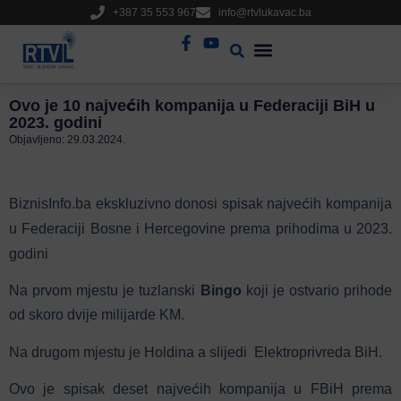
+387 35 553 967
info@rtvlukavac.ba
Radio Uživo
Sjednica Gradskog Vijeća
Ovo je 10 najvećih kompanija u Federaciji BiH u
2023. godini
Objavljeno:
29.03.2024.
BiznisInfo.ba ekskluzivno donosi spisak najvećih kompanija
u Federaciji Bosne i Hercegovine prema prihodima u 2023.
godini
Na prvom mjestu je tuzlanski
Bingo
koji je ostvario prihode
od skoro dvije milijarde KM.
Na drugom mjestu je Holdina a slijedi Elektroprivreda BiH.
Ovo je spisak deset najvećih kompanija u FBiH prema