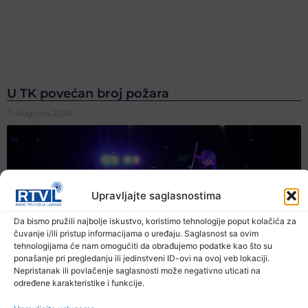
U TK povećan broj požara
7. Augusta 2026.
Upravljajte saglasnostima
Da bismo pružili najbolje iskustvo, koristimo tehnologije poput kolačića za
čuvanje i/ili pristup informacijama o uređaju. Saglasnost sa ovim
tehnologijama će nam omogućiti da obrađujemo podatke kao što su
ponašanje pri pregledanju ili jedinstveni ID-ovi na ovoj veb lokaciji.
Nepristanak ili povlačenje saglasnosti može negativno uticati na
određene karakteristike i funkcije.