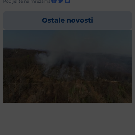
Podijelite na mrežama
Ostale novosti