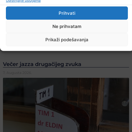
Upravljajte uslugama
Prihvati
Ne prihvatam
Prikaži podešavanja
Večer jazza drugačijeg zvuka
7. Augusta 2026.