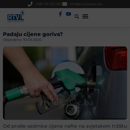
+387 35 553 967
info@rtvlukavac.ba
Radio Uživo
Sjednica Gradskog Vijeća
Padaju cijene goriva?
Objavljeno:
10.03.2020.
Od prošle sedmice cijene nafte na svjetskom tržištu