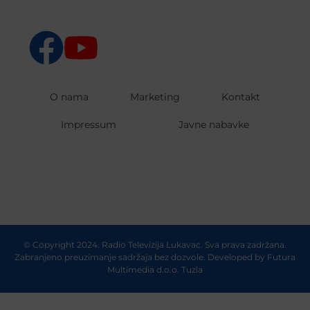
O nama
Marketing
Kontakt
Impressum
Javne nabavke
© Copyright 2024. Radio Televizija Lukavac. Sva prava zadržana.
Zabranjeno preuzimanje sadržaja bez dozvole. Developed by
Futura
Multimedia d.o.o. Tuzla