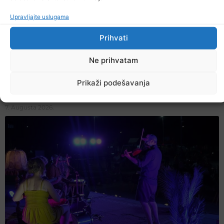
Upravljajte uslugama
Prihvati
Ne prihvatam
Prikaži podešavanja
U TK povećan broj požara
7. Augusta 2026.