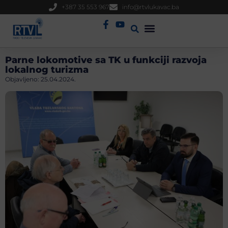
+387 35 553 967
info@rtvlukavac.ba
Radio Uživo
Sjednica Gradskog Vijeća
Parne lokomotive sa TK u funkciji razvoja
lokalnog turizma
Objavljeno:
25.04.2024.