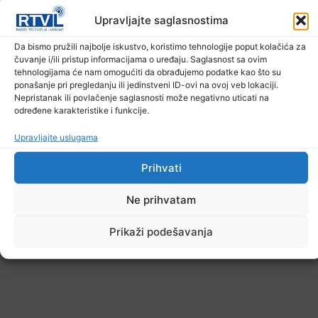
Upravljajte saglasnostima
U TK povećan broj požara
Da bismo pružili najbolje iskustvo, koristimo tehnologije poput kolačića za
čuvanje i/ili pristup informacijama o uređaju. Saglasnost sa ovim
7. Augusta 2026.
tehnologijama će nam omogućiti da obrađujemo podatke kao što su
ponašanje pri pregledanju ili jedinstveni ID-ovi na ovoj veb lokaciji.
Nepristanak ili povlačenje saglasnosti može negativno uticati na
određene karakteristike i funkcije.
Upravljajte uslugama
Prihvati
Ne prihvatam
Prikaži podešavanja