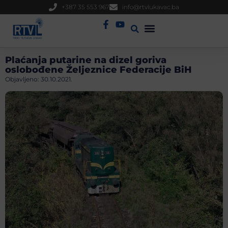
+387 35 553 967
info@rtvlukavac.ba
Radio Uživo
Sjednica Gradskog Vijeća
Plaćanja putarine na dizel goriva
oslobođene Željeznice Federacije BiH
Objavljeno:
30.10.2021.