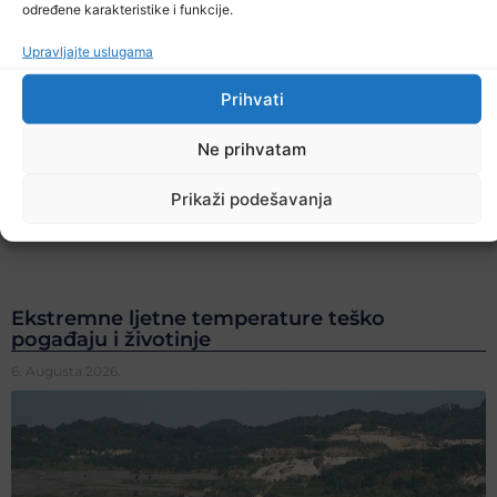
određene karakteristike i funkcije.
Upravljajte uslugama
Prihvati
Ne prihvatam
Prikaži podešavanja
Ekstremne ljetne temperature teško
pogađaju i životinje
6. Augusta 2026.