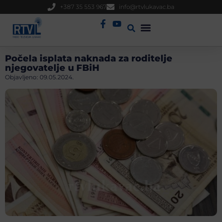
+387 35 553 967
info@rtvlukavac.ba
Radio Uživo
Sjednica Gradskog Vijeća
Počela isplata naknada za roditelje
njegovatelje u FBiH
Objavljeno:
09.05.2024.