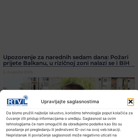
Upozorenje za narednih sedam dana: Požari
prijete Balkanu, u rizičnoj zoni nalazi se i BiH
6. Augusta 2026.
Upravljajte saglasnostima
Da bismo pružili najbolje iskustvo, koristimo tehnologije poput kolačića za
čuvanje i/ili pristup informacijama o uređaju. Saglasnost sa ovim
tehnologijama će nam omogućiti da obrađujemo podatke kao što su
ponašanje pri pregledanju ili jedinstveni ID-ovi na ovoj veb lokaciji.
Nepristanak ili povlačenje saglasnosti može negativno uticati na