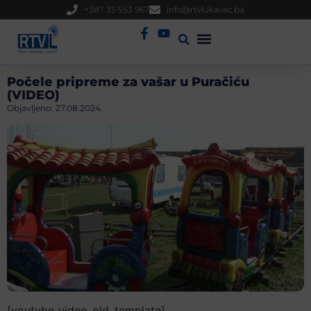
+387 35 553 967
info@rtvlukavac.ba
Radio Uživo
Sjednica Gradskog Vijeća
Počele pripreme za vašar u Puračiću
(VIDEO)
Objavljeno:
27.08.2024.
[youtube_video_old_template]