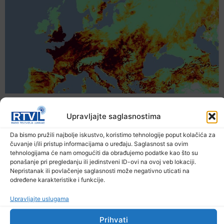
Upravljajte saglasnostima
Da bismo pružili najbolje iskustvo, koristimo tehnologije poput kolačića za
čuvanje i/ili pristup informacijama o uređaju. Saglasnost sa ovim
tehnologijama će nam omogućiti da obrađujemo podatke kao što su
ponašanje pri pregledanju ili jedinstveni ID-ovi na ovoj veb lokaciji.
Nepristanak ili povlačenje saglasnosti može negativno uticati na
određene karakteristike i funkcije.
Upravljajte uslugama
Upozorenje za narednih sedam dana: Požari
Prihvati