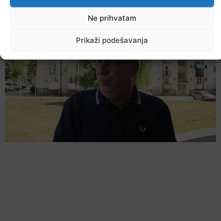
prijete Balkanu, u rizičnoj zoni nalazi se i BiH
6. Augusta 2026.
Ne prihvatam
Prikaži podešavanja