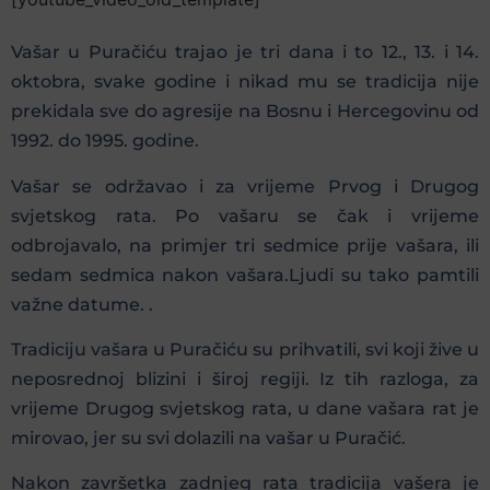
Vašar u Puračiću trajao je tri dana i to 12., 13. i 14.
oktobra, svake godine i nikad mu se tradicija nije
prekidala sve do agresije na Bosnu i Hercegovinu od
1992. do 1995. godine.
Vašar se održavao i za vrijeme Prvog i Drugog
svjetskog rata. Po vašaru se čak i vrijeme
odbrojavalo, na primjer tri sedmice prije vašara, ili
sedam sedmica nakon vašara.Ljudi su tako pamtili
važne datume. .
Tradiciju vašara u Puračiću su prihvatili, svi koji žive u
neposrednoj blizini i široj regiji. Iz tih razloga, za
vrijeme Drugog svjetskog rata, u dane vašara rat je
mirovao, jer su svi dolazili na vašar u Puračić.
Nakon završetka zadnjeg rata tradicija vašera je