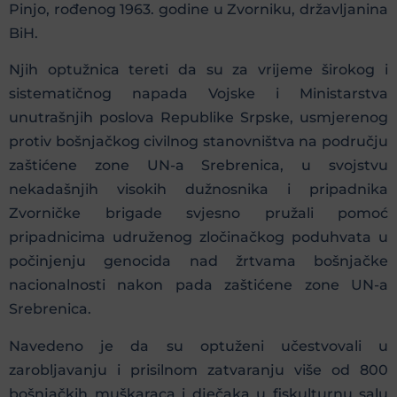
Pinjo, rođenog 1963. godine u Zvorniku, državljanina
BiH.
Njih optužnica tereti da su za vrijeme širokog i
sistematičnog napada Vojske i Ministarstva
unutrašnjih poslova Republike Srpske, usmjerenog
protiv bošnjačkog civilnog stanovništva na području
zaštićene zone UN-a Srebrenica, u svojstvu
nekadašnjih visokih dužnosnika i pripadnika
Zvorničke brigade svjesno pružali pomoć
pripadnicima udruženog zločinačkog poduhvata u
počinjenju genocida nad žrtvama bošnjačke
nacionalnosti nakon pada zaštićene zone UN-a
Srebrenica.
Navedeno je da su optuženi učestvovali u
zarobljavanju i prisilnom zatvaranju više od 800
bošnjačkih muškaraca i dječaka u fiskulturnu salu