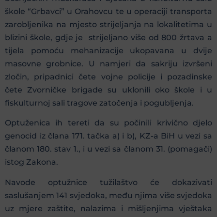
škole “Grbavci” u Orahovcu te u operaciji transporta
zarobljenika na mjesto strijeljanja na lokalitetima u
blizini škole, gdje je strijeljano više od 800 žrtava a
tijela pomoću mehanizacije ukopavana u dvije
masovne grobnice. U namjeri da sakriju izvršeni
zločin, pripadnici čete vojne policije i pozadinske
čete Zvorničke brigade su uklonili oko škole i u
fiskulturnoj sali tragove zatočenja i pogubljenja.
Optuženica ih tereti da su počinili krivično djelo
genocid iz člana 171. tačka a) i b), KZ-a BiH u vezi sa
članom 180. stav 1., i u vezi sa članom 31. (pomagači)
istog Zakona.
Navode optužnice tužilaštvo će dokazivati
saslušanjem 141 svjedoka, među njima više svjedoka
uz mjere zaštite, nalazima i mišljenjima vještaka