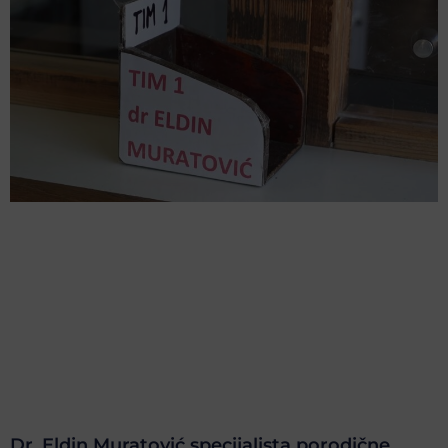
Dr. Eldin Muratović specijalista porodične