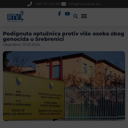
+387 35 553 967
info@rtvlukavac.ba
Radio Uživo
Sjednica Gradskog Vijeća
Podignuta optužnica protiv više osoba zbog
genocida u Srebrenici
Objavljeno:
01.01.2024.