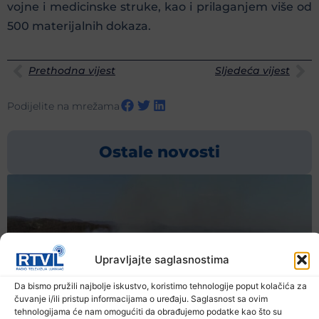
vojne i medicinske struke, kao i prilaganjem više od
500 materijalnih dokaza.
Prethodna vijest
Sljedeća vijest
Podijelite na mrežama
Ostale novosti
Upravljajte saglasnostima
Da bismo pružili najbolje iskustvo, koristimo tehnologije poput kolačića za
čuvanje i/ili pristup informacijama o uređaju. Saglasnost sa ovim
tehnologijama će nam omogućiti da obrađujemo podatke kao što su