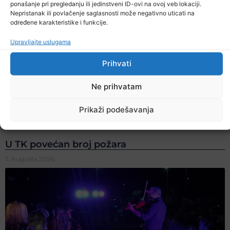
ponašanje pri pregledanju ili jedinstveni ID-ovi na ovoj veb lokaciji.
Nepristanak ili povlačenje saglasnosti može negativno uticati na
određene karakteristike i funkcije.
Upravljajte uslugama
Prihvati
Ne prihvatam
Prikaži podešavanja
U TK povećan broj požara
7. Augusta 2026.