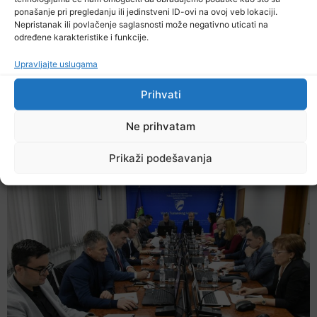
ponašanje pri pregledanju ili jedinstveni ID-ovi na ovoj veb lokaciji.
Nepristanak ili povlačenje saglasnosti može negativno uticati na
određene karakteristike i funkcije.
Upravljajte uslugama
Prihvati
Ne prihvatam
Danas počela isplata uvećanih penzija
Prikaži podešavanja
5. Augusta 2026.