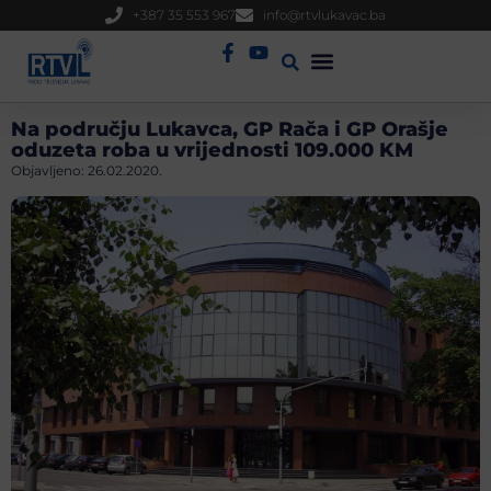
+387 35 553 967
info@rtvlukavac.ba
Radio Uživo
Sjednica Gradskog Vijeća
Na području Lukavca, GP Rača i GP Orašje
oduzeta roba u vrijednosti 109.000 KM
Objavljeno:
26.02.2020.