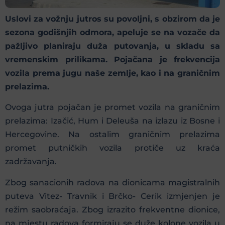
Uslovi za vožnju jutros su povoljni, s obzirom da je
sezona godišnjih odmora, apeluje se na vozače da
pažljivo planiraju duža putovanja, u skladu sa
vremenskim prilikama. Pojačana je frekvencija
vozila prema jugu naše zemlje, kao i na graničnim
prelazima.
Ovoga jutra pojačan je promet vozila na graničnim
prelazima: Izačić, Hum i Deleuša na izlazu iz Bosne i
Hercegovine. Na ostalim graničnim prelazima
promet putničkih vozila protiče uz kraća
zadržavanja.
Zbog sanacionih radova na dionicama magistralnih
puteva Vitez- Travnik i Brčko- Cerik izmjenjen je
režim saobraćaja. Zbog izrazito frekventne dionice,
na mjestu radova formiraju se duže kolone vozila u