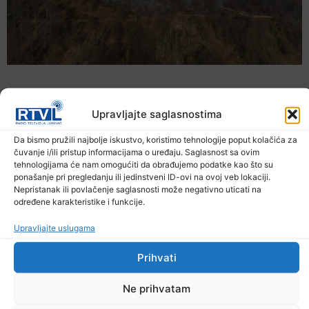
Upravljajte saglasnostima
Da bismo pružili najbolje iskustvo, koristimo tehnologije poput kolačića za
čuvanje i/ili pristup informacijama o uređaju. Saglasnost sa ovim
tehnologijama će nam omogućiti da obrađujemo podatke kao što su
ponašanje pri pregledanju ili jedinstveni ID-ovi na ovoj veb lokaciji.
Nepristanak ili povlačenje saglasnosti može negativno uticati na
određene karakteristike i funkcije.
Upravljajte uslugama
U TK povećan broj požara
7. Augusta 2026.
Prihvati
Ne prihvatam